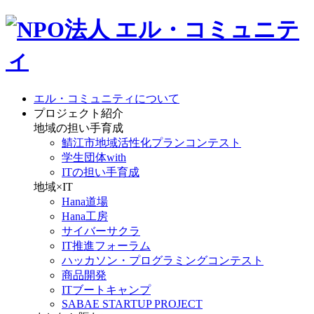
エル・コミュニティについて
プロジェクト紹介
地域の担い手育成
鯖江市地域活性化プランコンテスト
学生団体with
ITの担い手育成
地域×IT
Hana道場
Hana工房
サイバーサクラ
IT推進フォーラム
ハッカソン・プログラミングコンテスト
商品開発
ITブートキャンプ
SABAE STARTUP PROJECT