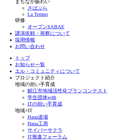
まちなか賑わい
さばぷら
La Tempo
研修
オープンSABAE
講演依頼・視察について
採用情報
お問い合わせ
トップ
お知らせ一覧
エル・コミュニティについて
プロジェクト紹介
地域の担い手育成
鯖江市地域活性化プランコンテスト
学生団体with
ITの担い手育成
地域×IT
Hana道場
Hana工房
サイバーサクラ
IT推進フォーラム