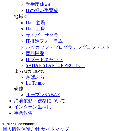
学生団体with
ITの担い手育成
地域×IT
Hana道場
Hana工房
サイバーサクラ
IT推進フォーラム
ハッカソン・プログラミングコンテスト
商品開発
ITブートキャンプ
SABAE STARTUP PROJECT
まちなか賑わい
さばぷら
La Tempo
研修
オープンSABAE
講演依頼・視察について
インターン生採用
事業報告
© 2022 L community.
個人情報保護方針
サイトマップ