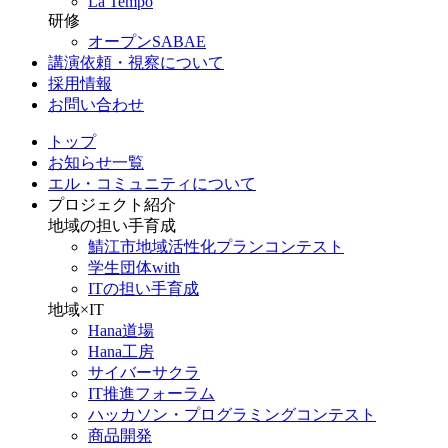
La Tempo
研修
オープンSABAE
講演依頼・視察について
採用情報
お問い合わせ
トップ
お知らせ一覧
エル・コミュニティについて
プロジェクト紹介
地域の担い手育成
鯖江市地域活性化プランコンテスト
学生団体with
ITの担い手育成
地域×IT
Hana道場
Hana工房
サイバーサクラ
IT推進フォーラム
ハッカソン・プログラミングコンテスト
商品開発