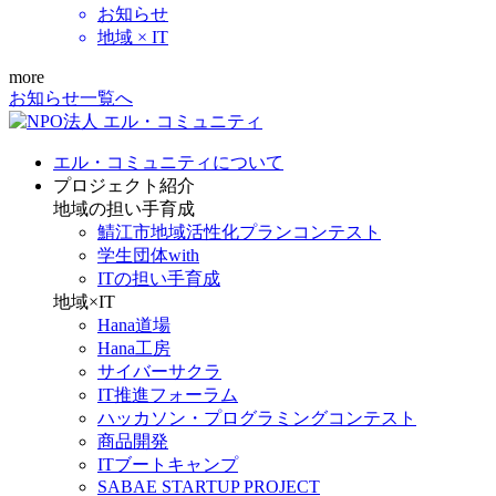
お知らせ
地域 × IT
more
お知らせ一覧へ
エル・コミュニティについて
プロジェクト紹介
地域の担い手育成
鯖江市地域活性化プランコンテスト
学生団体with
ITの担い手育成
地域×IT
Hana道場
Hana工房
サイバーサクラ
IT推進フォーラム
ハッカソン・プログラミングコンテスト
商品開発
ITブートキャンプ
SABAE STARTUP PROJECT