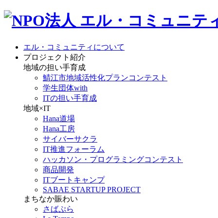
エル・コミュニティについて
プロジェクト紹介
地域の担い手育成
鯖江市地域活性化プランコンテスト
学生団体with
ITの担い手育成
地域×IT
Hana道場
Hana工房
サイバーサクラ
IT推進フォーラム
ハッカソン・プログラミングコンテスト
商品開発
ITブートキャンプ
SABAE STARTUP PROJECT
まちなか賑わい
さばぷら