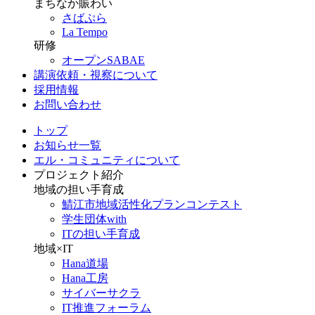
まちなか賑わい
さばぷら
La Tempo
研修
オープンSABAE
講演依頼・視察について
採用情報
お問い合わせ
トップ
お知らせ一覧
エル・コミュニティについて
プロジェクト紹介
地域の担い手育成
鯖江市地域活性化プランコンテスト
学生団体with
ITの担い手育成
地域×IT
Hana道場
Hana工房
サイバーサクラ
IT推進フォーラム