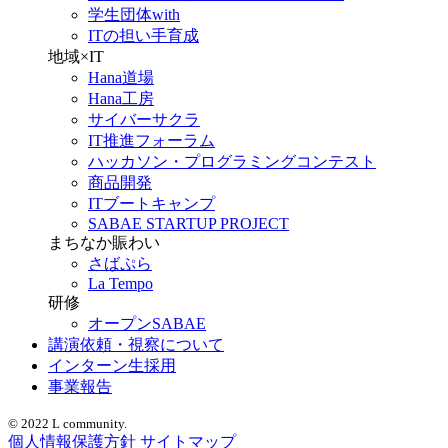
学生団体with
ITの担い手育成
地域×IT
Hana道場
Hana工房
サイバーサクラ
IT推進フォーラム
ハッカソン・プログラミングコンテスト
商品開発
ITブートキャンプ
SABAE STARTUP PROJECT
まちなか賑わい
さばぷら
La Tempo
研修
オープンSABAE
講演依頼・視察について
インターン生採用
事業報告
© 2022 L community.
個人情報保護方針
サイトマップ