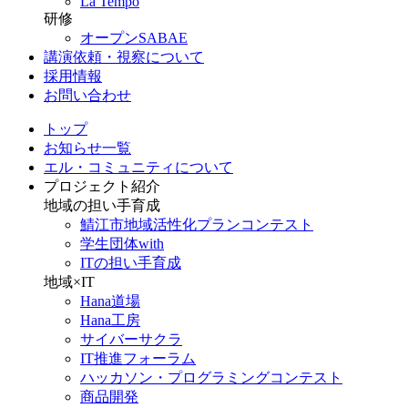
La Tempo
研修
オープンSABAE
講演依頼・視察について
採用情報
お問い合わせ
トップ
お知らせ一覧
エル・コミュニティについて
プロジェクト紹介
地域の担い手育成
鯖江市地域活性化プランコンテスト
学生団体with
ITの担い手育成
地域×IT
Hana道場
Hana工房
サイバーサクラ
IT推進フォーラム
ハッカソン・プログラミングコンテスト
商品開発