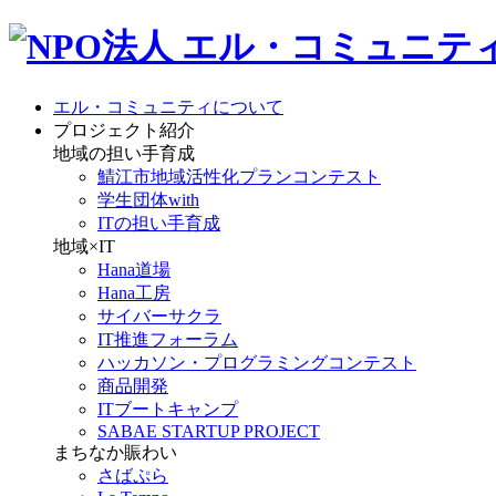
エル・コミュニティについて
プロジェクト紹介
地域の担い手育成
鯖江市地域活性化プランコンテスト
学生団体with
ITの担い手育成
地域×IT
Hana道場
Hana工房
サイバーサクラ
IT推進フォーラム
ハッカソン・プログラミングコンテスト
商品開発
ITブートキャンプ
SABAE STARTUP PROJECT
まちなか賑わい
さばぷら