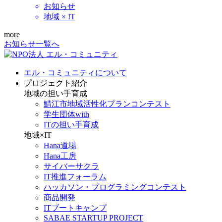
お知らせ
地域 × IT
more
お知らせ一覧へ
エル・コミュニティについて
プロジェクト紹介
地域の担い手育成
鯖江市地域活性化プランコンテスト
学生団体with
ITの担い手育成
地域×IT
Hana道場
Hana工房
サイバーサクラ
IT推進フォーラム
ハッカソン・プログラミングコンテスト
商品開発
ITブートキャンプ
SABAE STARTUP PROJECT