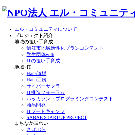
エル・コミュニティについて
プロジェクト紹介
地域の担い手育成
鯖江市地域活性化プランコンテスト
学生団体with
ITの担い手育成
地域×IT
Hana道場
Hana工房
サイバーサクラ
IT推進フォーラム
ハッカソン・プログラミングコンテスト
商品開発
ITブートキャンプ
SABAE STARTUP PROJECT
まちなか賑わい
さばぷら