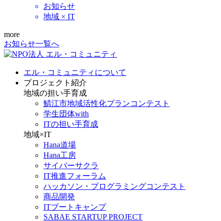
お知らせ
地域 × IT
more
お知らせ一覧へ
エル・コミュニティについて
プロジェクト紹介
地域の担い手育成
鯖江市地域活性化プランコンテスト
学生団体with
ITの担い手育成
地域×IT
Hana道場
Hana工房
サイバーサクラ
IT推進フォーラム
ハッカソン・プログラミングコンテスト
商品開発
ITブートキャンプ
SABAE STARTUP PROJECT