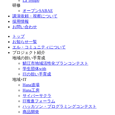
La Tempo
研修
オープンSABAE
講演依頼・視察について
採用情報
お問い合わせ
トップ
お知らせ一覧
エル・コミュニティについて
プロジェクト紹介
地域の担い手育成
鯖江市地域活性化プランコンテスト
学生団体with
ITの担い手育成
地域×IT
Hana道場
Hana工房
サイバーサクラ
IT推進フォーラム
ハッカソン・プログラミングコンテスト
商品開発