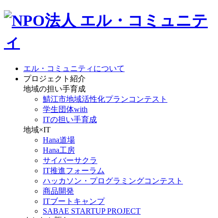
エル・コミュニティについて
プロジェクト紹介
地域の担い手育成
鯖江市地域活性化プランコンテスト
学生団体with
ITの担い手育成
地域×IT
Hana道場
Hana工房
サイバーサクラ
IT推進フォーラム
ハッカソン・プログラミングコンテスト
商品開発
ITブートキャンプ
SABAE STARTUP PROJECT