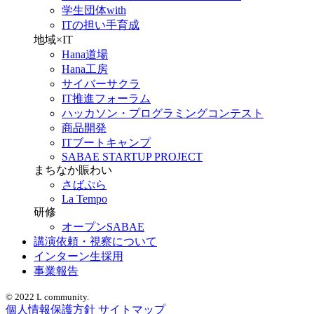
学生団体with
ITの担い手育成
地域×IT
Hana道場
Hana工房
サイバーサクラ
IT推進フォーラム
ハッカソン・プログラミングコンテスト
商品開発
ITブートキャンプ
SABAE STARTUP PROJECT
まちなか賑わい
さばぷら
La Tempo
研修
オープンSABAE
講演依頼・視察について
インターン生採用
事業報告
© 2022 L community.
個人情報保護方針
サイトマップ