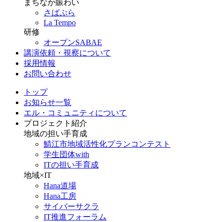
まちなか賑わい
さばぷら
La Tempo
研修
オープンSABAE
講演依頼・視察について
採用情報
お問い合わせ
トップ
お知らせ一覧
エル・コミュニティについて
プロジェクト紹介
地域の担い手育成
鯖江市地域活性化プランコンテスト
学生団体with
ITの担い手育成
地域×IT
Hana道場
Hana工房
サイバーサクラ
IT推進フォーラム