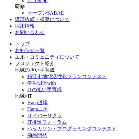
La Tempo
研修
オープンSABAE
講演依頼・視察について
採用情報
お問い合わせ
トップ
お知らせ一覧
エル・コミュニティについて
プロジェクト紹介
地域の担い手育成
鯖江市地域活性化プランコンテスト
学生団体with
ITの担い手育成
地域×IT
Hana道場
Hana工房
サイバーサクラ
IT推進フォーラム
ハッカソン・プログラミングコンテスト
商品開発