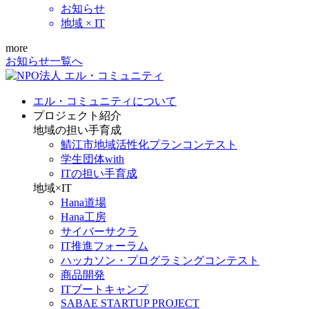
お知らせ
地域 × IT
more
お知らせ一覧へ
エル・コミュニティについて
プロジェクト紹介
地域の担い手育成
鯖江市地域活性化プランコンテスト
学生団体with
ITの担い手育成
地域×IT
Hana道場
Hana工房
サイバーサクラ
IT推進フォーラム
ハッカソン・プログラミングコンテスト
商品開発
ITブートキャンプ
SABAE STARTUP PROJECT