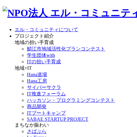
エル・コミュニティについて
プロジェクト紹介
地域の担い手育成
鯖江市地域活性化プランコンテスト
学生団体with
ITの担い手育成
地域×IT
Hana道場
Hana工房
サイバーサクラ
IT推進フォーラム
ハッカソン・プログラミングコンテスト
商品開発
ITブートキャンプ
SABAE STARTUP PROJECT
まちなか賑わい
さばぷら