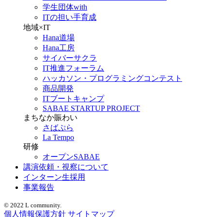
学生団体with
ITの担い手育成
地域×IT
Hana道場
Hana工房
サイバーサクラ
IT推進フォーラム
ハッカソン・プログラミングコンテスト
商品開発
ITブートキャンプ
SABAE STARTUP PROJECT
まちなか賑わい
さばぷら
La Tempo
研修
オープンSABAE
講演依頼・視察について
インターン生採用
事業報告
© 2022 L community.
個人情報保護方針
サイトマップ