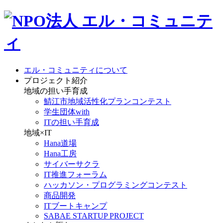
エル・コミュニティについて
プロジェクト紹介
地域の担い手育成
鯖江市地域活性化プランコンテスト
学生団体with
ITの担い手育成
地域×IT
Hana道場
Hana工房
サイバーサクラ
IT推進フォーラム
ハッカソン・プログラミングコンテスト
商品開発
ITブートキャンプ
SABAE STARTUP PROJECT