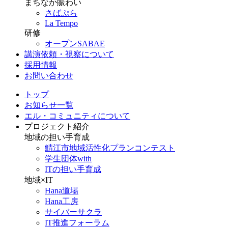
まちなか賑わい
さばぷら
La Tempo
研修
オープンSABAE
講演依頼・視察について
採用情報
お問い合わせ
トップ
お知らせ一覧
エル・コミュニティについて
プロジェクト紹介
地域の担い手育成
鯖江市地域活性化プランコンテスト
学生団体with
ITの担い手育成
地域×IT
Hana道場
Hana工房
サイバーサクラ
IT推進フォーラム