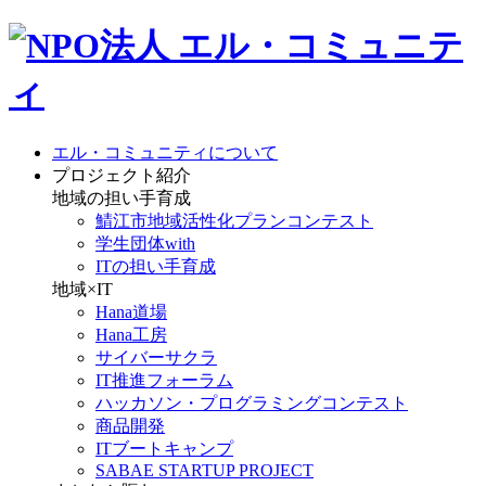
エル・コミュニティについて
プロジェクト紹介
地域の担い手育成
鯖江市地域活性化プランコンテスト
学生団体with
ITの担い手育成
地域×IT
Hana道場
Hana工房
サイバーサクラ
IT推進フォーラム
ハッカソン・プログラミングコンテスト
商品開発
ITブートキャンプ
SABAE STARTUP PROJECT