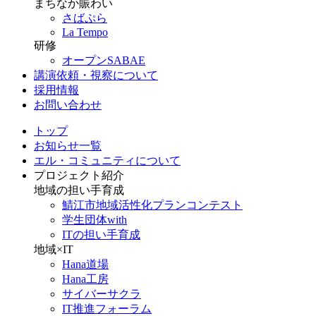
まちなか賑わい
さばぷら
La Tempo
研修
オープンSABAE
講演依頼・視察について
採用情報
お問い合わせ
トップ
お知らせ一覧
エル・コミュニティについて
プロジェクト紹介
地域の担い手育成
鯖江市地域活性化プランコンテスト
学生団体with
ITの担い手育成
地域×IT
Hana道場
Hana工房
サイバーサクラ
IT推進フォーラム