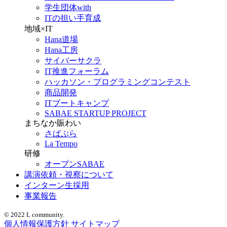
学生団体with
ITの担い手育成
地域×IT
Hana道場
Hana工房
サイバーサクラ
IT推進フォーラム
ハッカソン・プログラミングコンテスト
商品開発
ITブートキャンプ
SABAE STARTUP PROJECT
まちなか賑わい
さばぷら
La Tempo
研修
オープンSABAE
講演依頼・視察について
インターン生採用
事業報告
© 2022 L community.
個人情報保護方針
サイトマップ