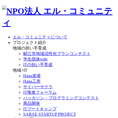
エル・コミュニティについて
プロジェクト紹介
地域の担い手育成
鯖江市地域活性化プランコンテスト
学生団体with
ITの担い手育成
地域×IT
Hana道場
Hana工房
サイバーサクラ
IT推進フォーラム
ハッカソン・プログラミングコンテスト
商品開発
ITブートキャンプ
SABAE STARTUP PROJECT