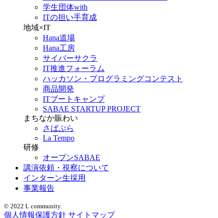
学生団体with
ITの担い手育成
地域×IT
Hana道場
Hana工房
サイバーサクラ
IT推進フォーラム
ハッカソン・プログラミングコンテスト
商品開発
ITブートキャンプ
SABAE STARTUP PROJECT
まちなか賑わい
さばぷら
La Tempo
研修
オープンSABAE
講演依頼・視察について
インターン生採用
事業報告
© 2022 L community.
個人情報保護方針
サイトマップ