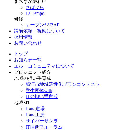
まちなか賑わい
さばぷら
La Tempo
研修
オープンSABAE
講演依頼・視察について
採用情報
お問い合わせ
トップ
お知らせ一覧
エル・コミュニティについて
プロジェクト紹介
地域の担い手育成
鯖江市地域活性化プランコンテスト
学生団体with
ITの担い手育成
地域×IT
Hana道場
Hana工房
サイバーサクラ
IT推進フォーラム