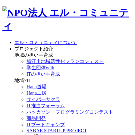
エル・コミュニティについて
プロジェクト紹介
地域の担い手育成
鯖江市地域活性化プランコンテスト
学生団体with
ITの担い手育成
地域×IT
Hana道場
Hana工房
サイバーサクラ
IT推進フォーラム
ハッカソン・プログラミングコンテスト
商品開発
ITブートキャンプ
SABAE STARTUP PROJECT