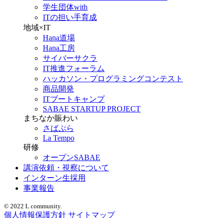
学生団体with
ITの担い手育成
地域×IT
Hana道場
Hana工房
サイバーサクラ
IT推進フォーラム
ハッカソン・プログラミングコンテスト
商品開発
ITブートキャンプ
SABAE STARTUP PROJECT
まちなか賑わい
さばぷら
La Tempo
研修
オープンSABAE
講演依頼・視察について
インターン生採用
事業報告
© 2022 L community.
個人情報保護方針
サイトマップ