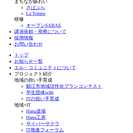
まちなか賑わい
さばぷら
La Tempo
研修
オープンSABAE
講演依頼・視察について
採用情報
お問い合わせ
トップ
お知らせ一覧
エル・コミュニティについて
プロジェクト紹介
地域の担い手育成
鯖江市地域活性化プランコンテスト
学生団体with
ITの担い手育成
地域×IT
Hana道場
Hana工房
サイバーサクラ
IT推進フォーラム