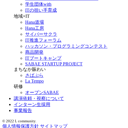
学生団体with
ITの担い手育成
地域×IT
Hana道場
Hana工房
サイバーサクラ
IT推進フォーラム
ハッカソン・プログラミングコンテスト
商品開発
ITブートキャンプ
SABAE STARTUP PROJECT
まちなか賑わい
さばぷら
La Tempo
研修
オープンSABAE
講演依頼・視察について
インターン生採用
事業報告
© 2022 L community.
個人情報保護方針
サイトマップ