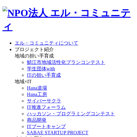
エル・コミュニティについて
プロジェクト紹介
地域の担い手育成
鯖江市地域活性化プランコンテスト
学生団体with
ITの担い手育成
地域×IT
Hana道場
Hana工房
サイバーサクラ
IT推進フォーラム
ハッカソン・プログラミングコンテスト
商品開発
ITブートキャンプ
SABAE STARTUP PROJECT