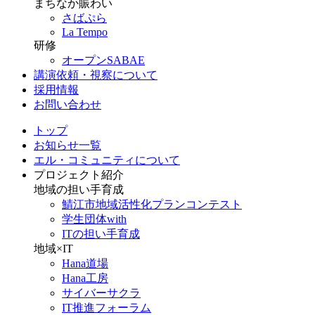
まちなか賑わい
さばぷら
La Tempo
研修
オープンSABAE
講演依頼・視察について
採用情報
お問い合わせ
トップ
お知らせ一覧
エル・コミュニティについて
プロジェクト紹介
地域の担い手育成
鯖江市地域活性化プランコンテスト
学生団体with
ITの担い手育成
地域×IT
Hana道場
Hana工房
サイバーサクラ
IT推進フォーラム