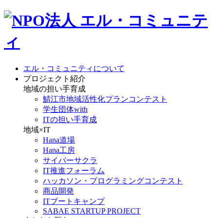
エル・コミュニティについて
プロジェクト紹介
地域の担い手育成
鯖江市地域活性化プランコンテスト
学生団体with
ITの担い手育成
地域×IT
Hana道場
Hana工房
サイバーサクラ
IT推進フォーラム
ハッカソン・プログラミングコンテスト
商品開発
ITブートキャンプ
SABAE STARTUP PROJECT