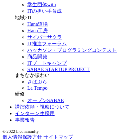
学生団体with
ITの担い手育成
地域×IT
Hana道場
Hana工房
サイバーサクラ
IT推進フォーラム
ハッカソン・プログラミングコンテスト
商品開発
ITブートキャンプ
SABAE STARTUP PROJECT
まちなか賑わい
さばぷら
La Tempo
研修
オープンSABAE
講演依頼・視察について
インターン生採用
事業報告
© 2022 L community.
個人情報保護方針
サイトマップ