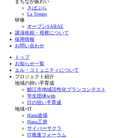
まちなか賑わい
さばぷら
La Tempo
研修
オープンSABAE
講演依頼・視察について
採用情報
お問い合わせ
トップ
お知らせ一覧
エル・コミュニティについて
プロジェクト紹介
地域の担い手育成
鯖江市地域活性化プランコンテスト
学生団体with
ITの担い手育成
地域×IT
Hana道場
Hana工房
サイバーサクラ
IT推進フォーラム