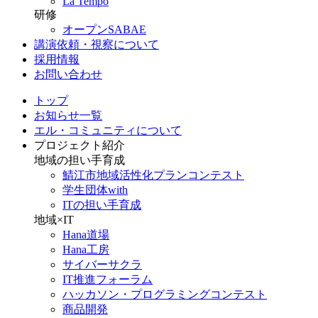
La Tempo
研修
オープンSABAE
講演依頼・視察について
採用情報
お問い合わせ
トップ
お知らせ一覧
エル・コミュニティについて
プロジェクト紹介
地域の担い手育成
鯖江市地域活性化プランコンテスト
学生団体with
ITの担い手育成
地域×IT
Hana道場
Hana工房
サイバーサクラ
IT推進フォーラム
ハッカソン・プログラミングコンテスト
商品開発