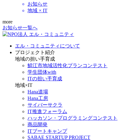
お知らせ
地域 × IT
more
お知らせ一覧へ
エル・コミュニティについて
プロジェクト紹介
地域の担い手育成
鯖江市地域活性化プランコンテスト
学生団体with
ITの担い手育成
地域×IT
Hana道場
Hana工房
サイバーサクラ
IT推進フォーラム
ハッカソン・プログラミングコンテスト
商品開発
ITブートキャンプ
SABAE STARTUP PROJECT