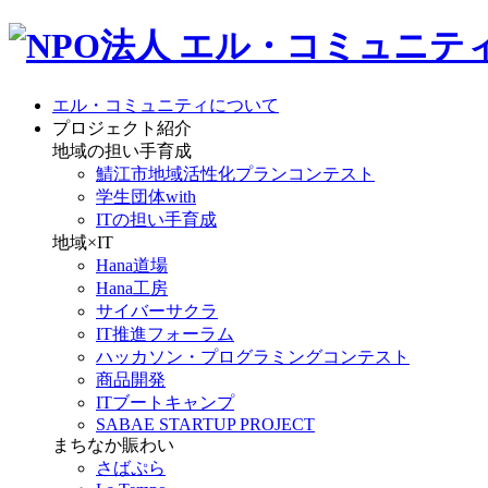
エル・コミュニティについて
プロジェクト紹介
地域の担い手育成
鯖江市地域活性化プランコンテスト
学生団体with
ITの担い手育成
地域×IT
Hana道場
Hana工房
サイバーサクラ
IT推進フォーラム
ハッカソン・プログラミングコンテスト
商品開発
ITブートキャンプ
SABAE STARTUP PROJECT
まちなか賑わい
さばぷら