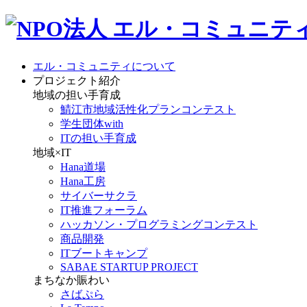
エル・コミュニティについて
プロジェクト紹介
地域の担い手育成
鯖江市地域活性化プランコンテスト
学生団体with
ITの担い手育成
地域×IT
Hana道場
Hana工房
サイバーサクラ
IT推進フォーラム
ハッカソン・プログラミングコンテスト
商品開発
ITブートキャンプ
SABAE STARTUP PROJECT
まちなか賑わい
さばぷら