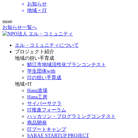
お知らせ
地域 × IT
more
お知らせ一覧へ
エル・コミュニティについて
プロジェクト紹介
地域の担い手育成
鯖江市地域活性化プランコンテスト
学生団体with
ITの担い手育成
地域×IT
Hana道場
Hana工房
サイバーサクラ
IT推進フォーラム
ハッカソン・プログラミングコンテスト
商品開発
ITブートキャンプ
SABAE STARTUP PROJECT