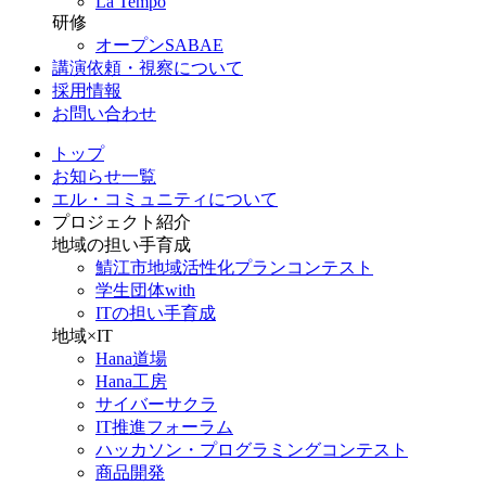
La Tempo
研修
オープンSABAE
講演依頼・視察について
採用情報
お問い合わせ
トップ
お知らせ一覧
エル・コミュニティについて
プロジェクト紹介
地域の担い手育成
鯖江市地域活性化プランコンテスト
学生団体with
ITの担い手育成
地域×IT
Hana道場
Hana工房
サイバーサクラ
IT推進フォーラム
ハッカソン・プログラミングコンテスト
商品開発