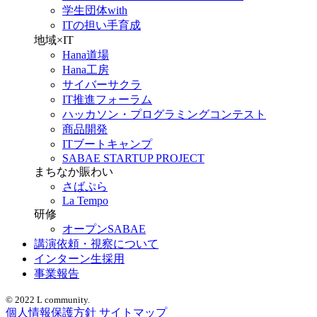
学生団体with
ITの担い手育成
地域×IT
Hana道場
Hana工房
サイバーサクラ
IT推進フォーラム
ハッカソン・プログラミングコンテスト
商品開発
ITブートキャンプ
SABAE STARTUP PROJECT
まちなか賑わい
さばぷら
La Tempo
研修
オープンSABAE
講演依頼・視察について
インターン生採用
事業報告
© 2022 L community.
個人情報保護方針
サイトマップ