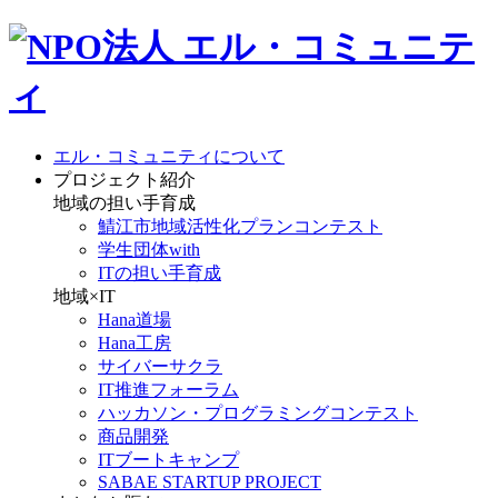
エル・コミュニティについて
プロジェクト紹介
地域の担い手育成
鯖江市地域活性化プランコンテスト
学生団体with
ITの担い手育成
地域×IT
Hana道場
Hana工房
サイバーサクラ
IT推進フォーラム
ハッカソン・プログラミングコンテスト
商品開発
ITブートキャンプ
SABAE STARTUP PROJECT