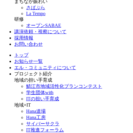
まちなか賑わい
さばぷら
La Tempo
研修
オープンSABAE
講演依頼・視察について
採用情報
お問い合わせ
トップ
お知らせ一覧
エル・コミュニティについて
プロジェクト紹介
地域の担い手育成
鯖江市地域活性化プランコンテスト
学生団体with
ITの担い手育成
地域×IT
Hana道場
Hana工房
サイバーサクラ
IT推進フォーラム