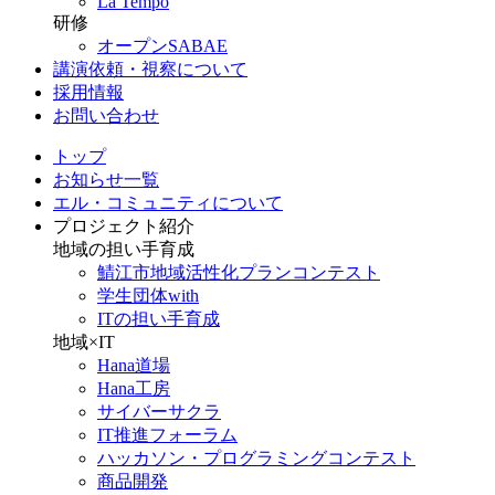
La Tempo
研修
オープンSABAE
講演依頼・視察について
採用情報
お問い合わせ
トップ
お知らせ一覧
エル・コミュニティについて
プロジェクト紹介
地域の担い手育成
鯖江市地域活性化プランコンテスト
学生団体with
ITの担い手育成
地域×IT
Hana道場
Hana工房
サイバーサクラ
IT推進フォーラム
ハッカソン・プログラミングコンテスト
商品開発