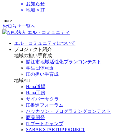
お知らせ
地域 × IT
more
お知らせ一覧へ
エル・コミュニティについて
プロジェクト紹介
地域の担い手育成
鯖江市地域活性化プランコンテスト
学生団体with
ITの担い手育成
地域×IT
Hana道場
Hana工房
サイバーサクラ
IT推進フォーラム
ハッカソン・プログラミングコンテスト
商品開発
ITブートキャンプ
SABAE STARTUP PROJECT