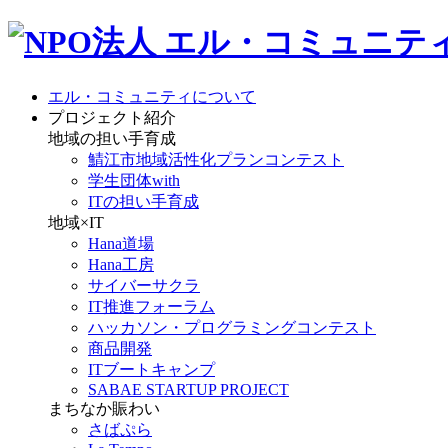
エル・コミュニティについて
プロジェクト紹介
地域の担い手育成
鯖江市地域活性化プランコンテスト
学生団体with
ITの担い手育成
地域×IT
Hana道場
Hana工房
サイバーサクラ
IT推進フォーラム
ハッカソン・プログラミングコンテスト
商品開発
ITブートキャンプ
SABAE STARTUP PROJECT
まちなか賑わい
さばぷら