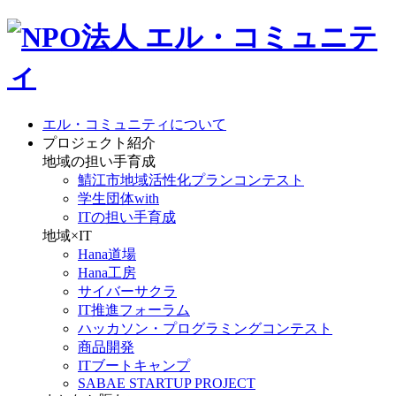
エル・コミュニティについて
プロジェクト紹介
地域の担い手育成
鯖江市地域活性化プランコンテスト
学生団体with
ITの担い手育成
地域×IT
Hana道場
Hana工房
サイバーサクラ
IT推進フォーラム
ハッカソン・プログラミングコンテスト
商品開発
ITブートキャンプ
SABAE STARTUP PROJECT