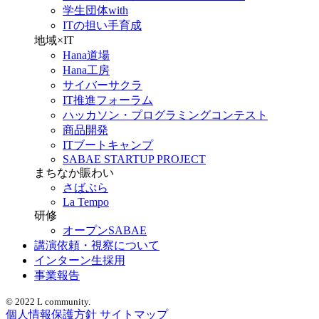
学生団体with
ITの担い手育成
地域×IT
Hana道場
Hana工房
サイバーサクラ
IT推進フォーラム
ハッカソン・プログラミングコンテスト
商品開発
ITブートキャンプ
SABAE STARTUP PROJECT
まちなか賑わい
さばぷら
La Tempo
研修
オープンSABAE
講演依頼・視察について
インターン生採用
事業報告
© 2022 L community.
個人情報保護方針
サイトマップ