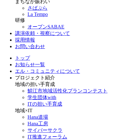
まちなか賑わい
さばぷら
La Tempo
研修
オープンSABAE
講演依頼・視察について
採用情報
お問い合わせ
トップ
お知らせ一覧
エル・コミュニティについて
プロジェクト紹介
地域の担い手育成
鯖江市地域活性化プランコンテスト
学生団体with
ITの担い手育成
地域×IT
Hana道場
Hana工房
サイバーサクラ
IT推進フォーラム