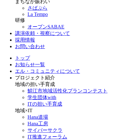
まちなか賑わい
さばぷら
La Tempo
研修
オープンSABAE
講演依頼・視察について
採用情報
お問い合わせ
トップ
お知らせ一覧
エル・コミュニティについて
プロジェクト紹介
地域の担い手育成
鯖江市地域活性化プランコンテスト
学生団体with
ITの担い手育成
地域×IT
Hana道場
Hana工房
サイバーサクラ
IT推進フォーラム