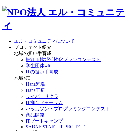
エル・コミュニティについて
プロジェクト紹介
地域の担い手育成
鯖江市地域活性化プランコンテスト
学生団体with
ITの担い手育成
地域×IT
Hana道場
Hana工房
サイバーサクラ
IT推進フォーラム
ハッカソン・プログラミングコンテスト
商品開発
ITブートキャンプ
SABAE STARTUP PROJECT