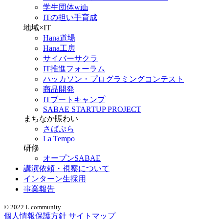
学生団体with
ITの担い手育成
地域×IT
Hana道場
Hana工房
サイバーサクラ
IT推進フォーラム
ハッカソン・プログラミングコンテスト
商品開発
ITブートキャンプ
SABAE STARTUP PROJECT
まちなか賑わい
さばぷら
La Tempo
研修
オープンSABAE
講演依頼・視察について
インターン生採用
事業報告
© 2022 L community.
個人情報保護方針
サイトマップ