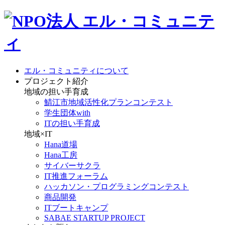
エル・コミュニティについて
プロジェクト紹介
地域の担い手育成
鯖江市地域活性化プランコンテスト
学生団体with
ITの担い手育成
地域×IT
Hana道場
Hana工房
サイバーサクラ
IT推進フォーラム
ハッカソン・プログラミングコンテスト
商品開発
ITブートキャンプ
SABAE STARTUP PROJECT