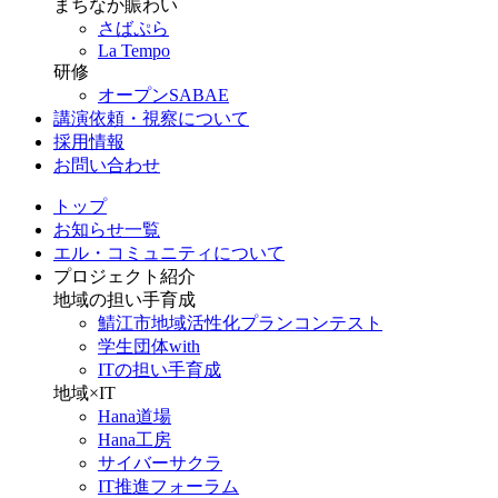
まちなか賑わい
さばぷら
La Tempo
研修
オープンSABAE
講演依頼・視察について
採用情報
お問い合わせ
トップ
お知らせ一覧
エル・コミュニティについて
プロジェクト紹介
地域の担い手育成
鯖江市地域活性化プランコンテスト
学生団体with
ITの担い手育成
地域×IT
Hana道場
Hana工房
サイバーサクラ
IT推進フォーラム