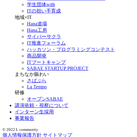
学生団体with
ITの担い手育成
地域×IT
Hana道場
Hana工房
サイバーサクラ
IT推進フォーラム
ハッカソン・プログラミングコンテスト
商品開発
ITブートキャンプ
SABAE STARTUP PROJECT
まちなか賑わい
さばぷら
La Tempo
研修
オープンSABAE
講演依頼・視察について
インターン生採用
事業報告
© 2022 L community.
個人情報保護方針
サイトマップ