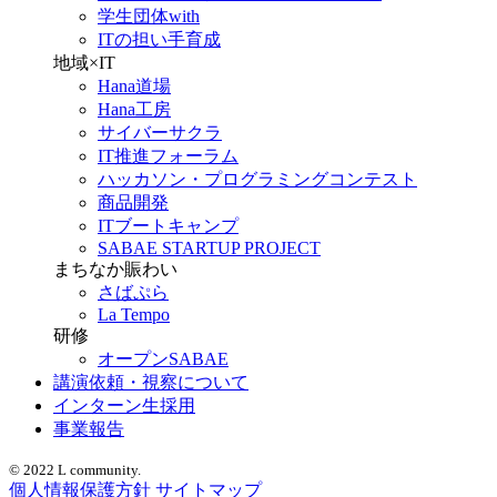
学生団体with
ITの担い手育成
地域×IT
Hana道場
Hana工房
サイバーサクラ
IT推進フォーラム
ハッカソン・プログラミングコンテスト
商品開発
ITブートキャンプ
SABAE STARTUP PROJECT
まちなか賑わい
さばぷら
La Tempo
研修
オープンSABAE
講演依頼・視察について
インターン生採用
事業報告
© 2022 L community.
個人情報保護方針
サイトマップ