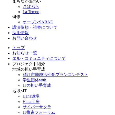
まちなか賑わい
さばぷら
La Tempo
研修
オープンSABAE
講演依頼・視察について
採用情報
お問い合わせ
トップ
お知らせ一覧
エル・コミュニティについて
プロジェクト紹介
地域の担い手育成
鯖江市地域活性化プランコンテスト
学生団体with
ITの担い手育成
地域×IT
Hana道場
Hana工房
サイバーサクラ
IT推進フォーラム