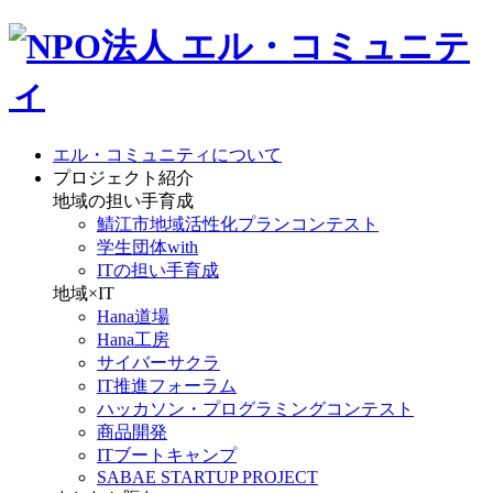
エル・コミュニティについて
プロジェクト紹介
地域の担い手育成
鯖江市地域活性化プランコンテスト
学生団体with
ITの担い手育成
地域×IT
Hana道場
Hana工房
サイバーサクラ
IT推進フォーラム
ハッカソン・プログラミングコンテスト
商品開発
ITブートキャンプ
SABAE STARTUP PROJECT