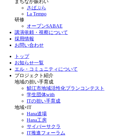
まちなか賑わい
さばぷら
La Tempo
研修
オープンSABAE
講演依頼・視察について
採用情報
お問い合わせ
トップ
お知らせ一覧
エル・コミュニティについて
プロジェクト紹介
地域の担い手育成
鯖江市地域活性化プランコンテスト
学生団体with
ITの担い手育成
地域×IT
Hana道場
Hana工房
サイバーサクラ
IT推進フォーラム