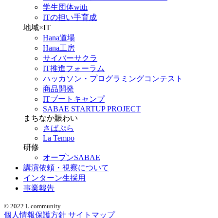
学生団体with
ITの担い手育成
地域×IT
Hana道場
Hana工房
サイバーサクラ
IT推進フォーラム
ハッカソン・プログラミングコンテスト
商品開発
ITブートキャンプ
SABAE STARTUP PROJECT
まちなか賑わい
さばぷら
La Tempo
研修
オープンSABAE
講演依頼・視察について
インターン生採用
事業報告
© 2022 L community.
個人情報保護方針
サイトマップ