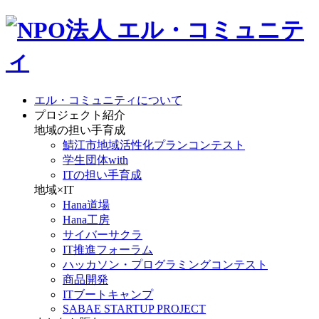
エル・コミュニティについて
プロジェクト紹介
地域の担い手育成
鯖江市地域活性化プランコンテスト
学生団体with
ITの担い手育成
地域×IT
Hana道場
Hana工房
サイバーサクラ
IT推進フォーラム
ハッカソン・プログラミングコンテスト
商品開発
ITブートキャンプ
SABAE STARTUP PROJECT