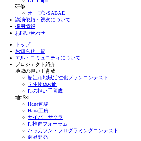
La Tempo
研修
オープンSABAE
講演依頼・視察について
採用情報
お問い合わせ
トップ
お知らせ一覧
エル・コミュニティについて
プロジェクト紹介
地域の担い手育成
鯖江市地域活性化プランコンテスト
学生団体with
ITの担い手育成
地域×IT
Hana道場
Hana工房
サイバーサクラ
IT推進フォーラム
ハッカソン・プログラミングコンテスト
商品開発