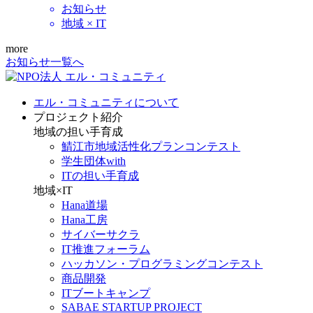
お知らせ
地域 × IT
more
お知らせ一覧へ
エル・コミュニティについて
プロジェクト紹介
地域の担い手育成
鯖江市地域活性化プランコンテスト
学生団体with
ITの担い手育成
地域×IT
Hana道場
Hana工房
サイバーサクラ
IT推進フォーラム
ハッカソン・プログラミングコンテスト
商品開発
ITブートキャンプ
SABAE STARTUP PROJECT