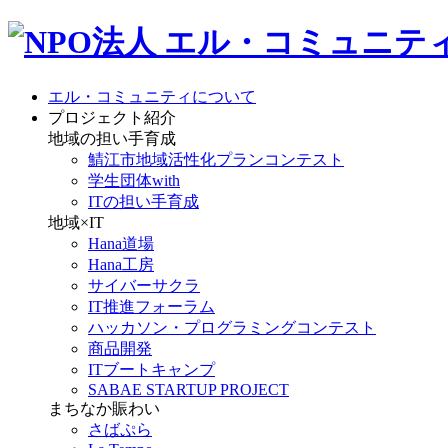
エル・コミュニティについて
プロジェクト紹介
地域の担い手育成
鯖江市地域活性化プランコンテスト
学生団体with
ITの担い手育成
地域×IT
Hana道場
Hana工房
サイバーサクラ
IT推進フォーラム
ハッカソン・プログラミングコンテスト
商品開発
ITブートキャンプ
SABAE STARTUP PROJECT
まちなか賑わい
さばぷら