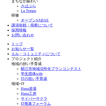
まちなか賑わい
さばぷら
La Tempo
研修
オープンSABAE
講演依頼・視察について
採用情報
お問い合わせ
トップ
お知らせ一覧
エル・コミュニティについて
プロジェクト紹介
地域の担い手育成
鯖江市地域活性化プランコンテスト
学生団体with
ITの担い手育成
地域×IT
Hana道場
Hana工房
サイバーサクラ
IT推進フォーラム