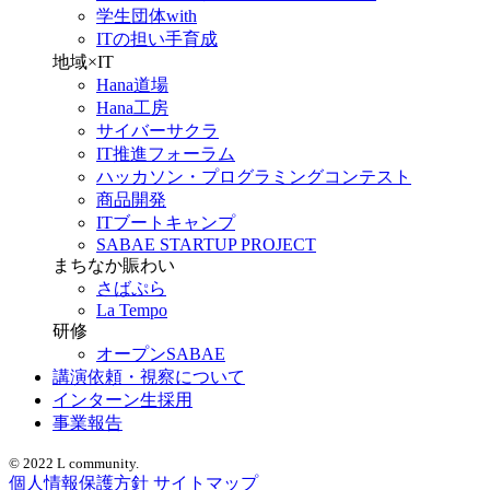
学生団体with
ITの担い手育成
地域×IT
Hana道場
Hana工房
サイバーサクラ
IT推進フォーラム
ハッカソン・プログラミングコンテスト
商品開発
ITブートキャンプ
SABAE STARTUP PROJECT
まちなか賑わい
さばぷら
La Tempo
研修
オープンSABAE
講演依頼・視察について
インターン生採用
事業報告
© 2022 L community.
個人情報保護方針
サイトマップ