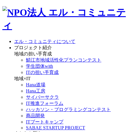
エル・コミュニティについて
プロジェクト紹介
地域の担い手育成
鯖江市地域活性化プランコンテスト
学生団体with
ITの担い手育成
地域×IT
Hana道場
Hana工房
サイバーサクラ
IT推進フォーラム
ハッカソン・プログラミングコンテスト
商品開発
ITブートキャンプ
SABAE STARTUP PROJECT