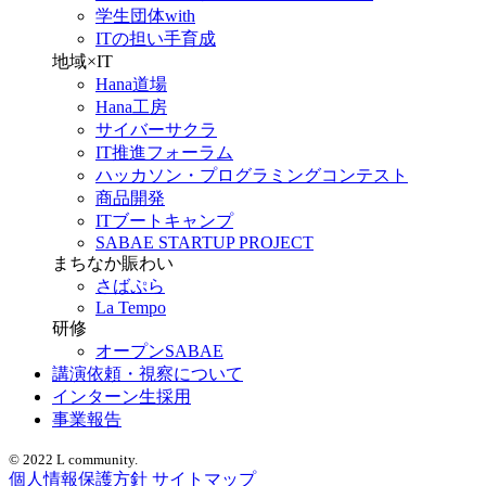
学生団体with
ITの担い手育成
地域×IT
Hana道場
Hana工房
サイバーサクラ
IT推進フォーラム
ハッカソン・プログラミングコンテスト
商品開発
ITブートキャンプ
SABAE STARTUP PROJECT
まちなか賑わい
さばぷら
La Tempo
研修
オープンSABAE
講演依頼・視察について
インターン生採用
事業報告
© 2022 L community.
個人情報保護方針
サイトマップ