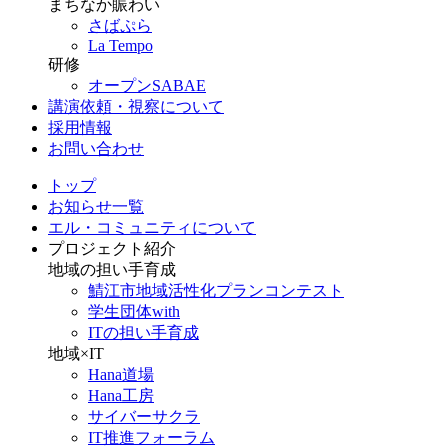
まちなか賑わい
さばぷら
La Tempo
研修
オープンSABAE
講演依頼・視察について
採用情報
お問い合わせ
トップ
お知らせ一覧
エル・コミュニティについて
プロジェクト紹介
地域の担い手育成
鯖江市地域活性化プランコンテスト
学生団体with
ITの担い手育成
地域×IT
Hana道場
Hana工房
サイバーサクラ
IT推進フォーラム