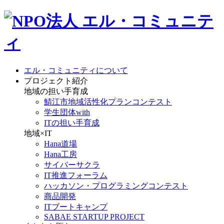
エル・コミュニティについて
プロジェクト紹介
地域の担い手育成
鯖江市地域活性化プランコンテスト
学生団体with
ITの担い手育成
地域×IT
Hana道場
Hana工房
サイバーサクラ
IT推進フォーラム
ハッカソン・プログラミングコンテスト
商品開発
ITブートキャンプ
SABAE STARTUP PROJECT