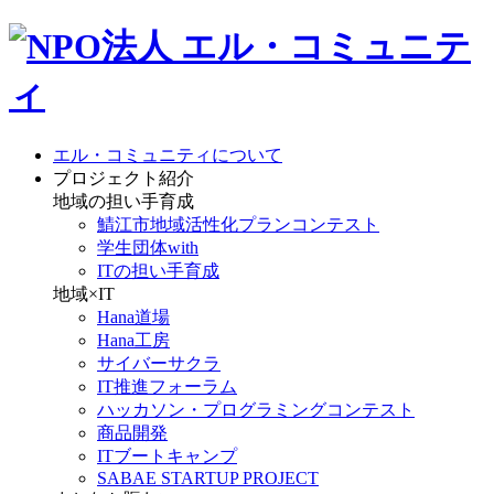
エル・コミュニティについて
プロジェクト紹介
地域の担い手育成
鯖江市地域活性化プランコンテスト
学生団体with
ITの担い手育成
地域×IT
Hana道場
Hana工房
サイバーサクラ
IT推進フォーラム
ハッカソン・プログラミングコンテスト
商品開発
ITブートキャンプ
SABAE STARTUP PROJECT