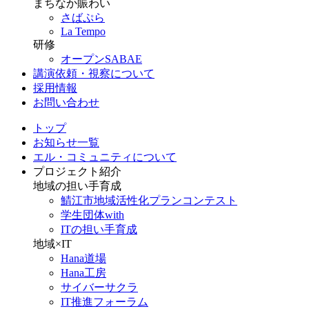
まちなか賑わい
さばぷら
La Tempo
研修
オープンSABAE
講演依頼・視察について
採用情報
お問い合わせ
トップ
お知らせ一覧
エル・コミュニティについて
プロジェクト紹介
地域の担い手育成
鯖江市地域活性化プランコンテスト
学生団体with
ITの担い手育成
地域×IT
Hana道場
Hana工房
サイバーサクラ
IT推進フォーラム