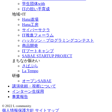
学生団体with
ITの担い手育成
地域×IT
Hana道場
Hana工房
サイバーサクラ
IT推進フォーラム
ハッカソン・プログラミングコンテスト
商品開発
ITブートキャンプ
SABAE STARTUP PROJECT
まちなか賑わい
さばぷら
La Tempo
研修
オープンSABAE
講演依頼・視察について
インターン生採用
事業報告
© 2022 L community.
個人情報保護方針
サイトマップ