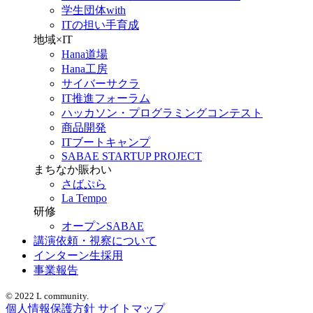
学生団体with
ITの担い手育成
地域×IT
Hana道場
Hana工房
サイバーサクラ
IT推進フォーラム
ハッカソン・プログラミングコンテスト
商品開発
ITブートキャンプ
SABAE STARTUP PROJECT
まちなか賑わい
さばぷら
La Tempo
研修
オープンSABAE
講演依頼・視察について
インターン生採用
事業報告
© 2022 L community.
個人情報保護方針
サイトマップ