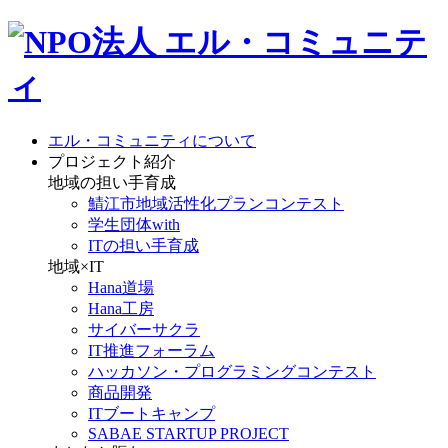
エル・コミュニティについて
プロジェクト紹介
地域の担い手育成
鯖江市地域活性化プランコンテスト
学生団体with
ITの担い手育成
地域×IT
Hana道場
Hana工房
サイバーサクラ
IT推進フォーラム
ハッカソン・プログラミングコンテスト
商品開発
ITブートキャンプ
SABAE STARTUP PROJECT