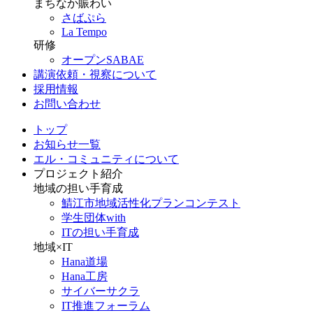
まちなか賑わい
さばぷら
La Tempo
研修
オープンSABAE
講演依頼・視察について
採用情報
お問い合わせ
トップ
お知らせ一覧
エル・コミュニティについて
プロジェクト紹介
地域の担い手育成
鯖江市地域活性化プランコンテスト
学生団体with
ITの担い手育成
地域×IT
Hana道場
Hana工房
サイバーサクラ
IT推進フォーラム