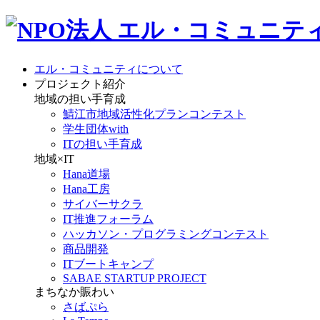
エル・コミュニティについて
プロジェクト紹介
地域の担い手育成
鯖江市地域活性化プランコンテスト
学生団体with
ITの担い手育成
地域×IT
Hana道場
Hana工房
サイバーサクラ
IT推進フォーラム
ハッカソン・プログラミングコンテスト
商品開発
ITブートキャンプ
SABAE STARTUP PROJECT
まちなか賑わい
さばぷら