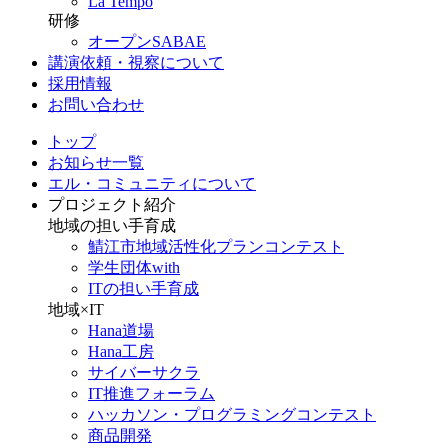
La Tempo
研修
オープンSABAE
講演依頼・視察について
採用情報
お問い合わせ
トップ
お知らせ一覧
エル・コミュニティについて
プロジェクト紹介
地域の担い手育成
鯖江市地域活性化プランコンテスト
学生団体with
ITの担い手育成
地域×IT
Hana道場
Hana工房
サイバーサクラ
IT推進フォーラム
ハッカソン・プログラミングコンテスト
商品開発