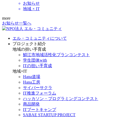
お知らせ
地域 × IT
more
お知らせ一覧へ
エル・コミュニティについて
プロジェクト紹介
地域の担い手育成
鯖江市地域活性化プランコンテスト
学生団体with
ITの担い手育成
地域×IT
Hana道場
Hana工房
サイバーサクラ
IT推進フォーラム
ハッカソン・プログラミングコンテスト
商品開発
ITブートキャンプ
SABAE STARTUP PROJECT