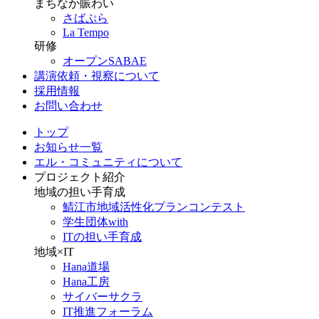
まちなか賑わい
さばぷら
La Tempo
研修
オープンSABAE
講演依頼・視察について
採用情報
お問い合わせ
トップ
お知らせ一覧
エル・コミュニティについて
プロジェクト紹介
地域の担い手育成
鯖江市地域活性化プランコンテスト
学生団体with
ITの担い手育成
地域×IT
Hana道場
Hana工房
サイバーサクラ
IT推進フォーラム