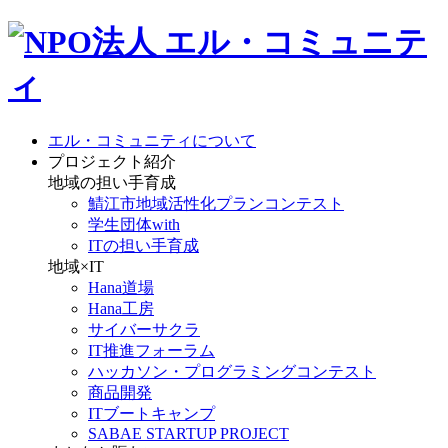
エル・コミュニティについて
プロジェクト紹介
地域の担い手育成
鯖江市地域活性化プランコンテスト
学生団体with
ITの担い手育成
地域×IT
Hana道場
Hana工房
サイバーサクラ
IT推進フォーラム
ハッカソン・プログラミングコンテスト
商品開発
ITブートキャンプ
SABAE STARTUP PROJECT