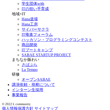
学生団体with
ITの担い手育成
地域×IT
Hana道場
Hana工房
サイバーサクラ
IT推進フォーラム
ハッカソン・プログラミングコンテスト
商品開発
ITブートキャンプ
SABAE STARTUP PROJECT
まちなか賑わい
さばぷら
La Tempo
研修
オープンSABAE
講演依頼・視察について
インターン生採用
事業報告
© 2022 L community.
個人情報保護方針
サイトマップ