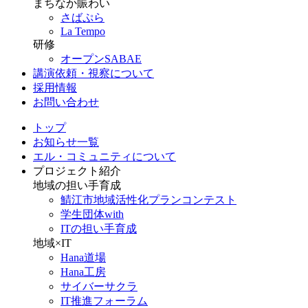
まちなか賑わい
さばぷら
La Tempo
研修
オープンSABAE
講演依頼・視察について
採用情報
お問い合わせ
トップ
お知らせ一覧
エル・コミュニティについて
プロジェクト紹介
地域の担い手育成
鯖江市地域活性化プランコンテスト
学生団体with
ITの担い手育成
地域×IT
Hana道場
Hana工房
サイバーサクラ
IT推進フォーラム