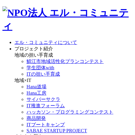
エル・コミュニティについて
プロジェクト紹介
地域の担い手育成
鯖江市地域活性化プランコンテスト
学生団体with
ITの担い手育成
地域×IT
Hana道場
Hana工房
サイバーサクラ
IT推進フォーラム
ハッカソン・プログラミングコンテスト
商品開発
ITブートキャンプ
SABAE STARTUP PROJECT