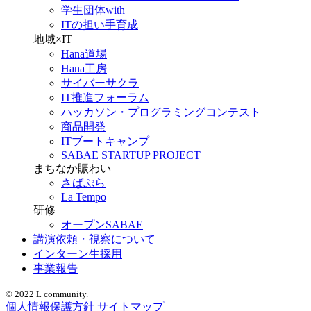
学生団体with
ITの担い手育成
地域×IT
Hana道場
Hana工房
サイバーサクラ
IT推進フォーラム
ハッカソン・プログラミングコンテスト
商品開発
ITブートキャンプ
SABAE STARTUP PROJECT
まちなか賑わい
さばぷら
La Tempo
研修
オープンSABAE
講演依頼・視察について
インターン生採用
事業報告
© 2022 L community.
個人情報保護方針
サイトマップ