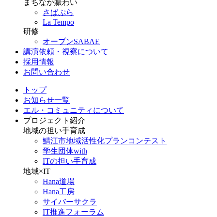
まちなか賑わい
さばぷら
La Tempo
研修
オープンSABAE
講演依頼・視察について
採用情報
お問い合わせ
トップ
お知らせ一覧
エル・コミュニティについて
プロジェクト紹介
地域の担い手育成
鯖江市地域活性化プランコンテスト
学生団体with
ITの担い手育成
地域×IT
Hana道場
Hana工房
サイバーサクラ
IT推進フォーラム