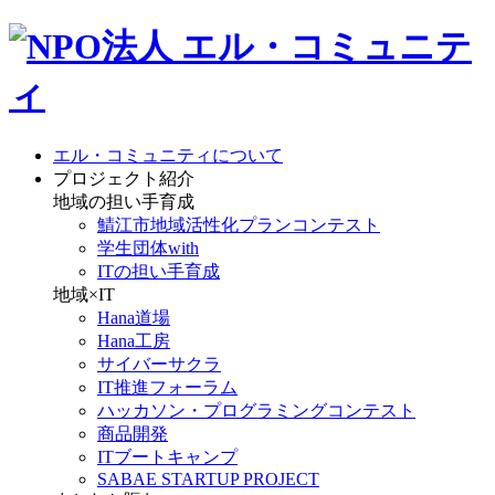
エル・コミュニティについて
プロジェクト紹介
地域の担い手育成
鯖江市地域活性化プランコンテスト
学生団体with
ITの担い手育成
地域×IT
Hana道場
Hana工房
サイバーサクラ
IT推進フォーラム
ハッカソン・プログラミングコンテスト
商品開発
ITブートキャンプ
SABAE STARTUP PROJECT