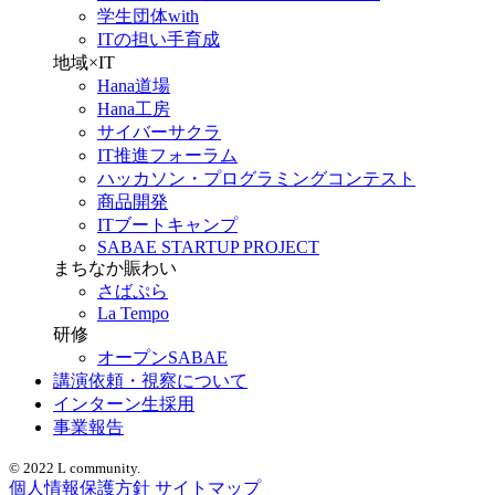
学生団体with
ITの担い手育成
地域×IT
Hana道場
Hana工房
サイバーサクラ
IT推進フォーラム
ハッカソン・プログラミングコンテスト
商品開発
ITブートキャンプ
SABAE STARTUP PROJECT
まちなか賑わい
さばぷら
La Tempo
研修
オープンSABAE
講演依頼・視察について
インターン生採用
事業報告
© 2022 L community.
個人情報保護方針
サイトマップ