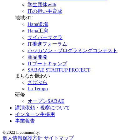
学生団体with
ITの担い手育成
地域×IT
Hana道場
Hana工房
サイバーサクラ
IT推進フォーラム
ハッカソン・プログラミングコンテスト
商品開発
ITブートキャンプ
SABAE STARTUP PROJECT
まちなか賑わい
さばぷら
La Tempo
研修
オープンSABAE
講演依頼・視察について
インターン生採用
事業報告
© 2022 L community.
個人情報保護方針
サイトマップ