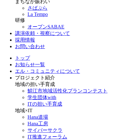
まちなか賑わい
さばぷら
La Tempo
研修
オープンSABAE
講演依頼・視察について
採用情報
お問い合わせ
トップ
お知らせ一覧
エル・コミュニティについて
プロジェクト紹介
地域の担い手育成
鯖江市地域活性化プランコンテスト
学生団体with
ITの担い手育成
地域×IT
Hana道場
Hana工房
サイバーサクラ
IT推進フォーラム