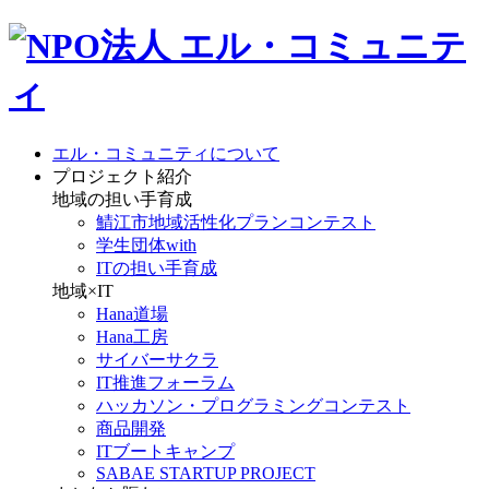
エル・コミュニティについて
プロジェクト紹介
地域の担い手育成
鯖江市地域活性化プランコンテスト
学生団体with
ITの担い手育成
地域×IT
Hana道場
Hana工房
サイバーサクラ
IT推進フォーラム
ハッカソン・プログラミングコンテスト
商品開発
ITブートキャンプ
SABAE STARTUP PROJECT