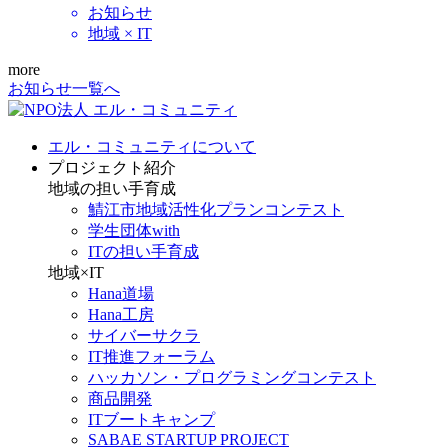
お知らせ
地域 × IT
more
お知らせ一覧へ
エル・コミュニティについて
プロジェクト紹介
地域の担い手育成
鯖江市地域活性化プランコンテスト
学生団体with
ITの担い手育成
地域×IT
Hana道場
Hana工房
サイバーサクラ
IT推進フォーラム
ハッカソン・プログラミングコンテスト
商品開発
ITブートキャンプ
SABAE STARTUP PROJECT