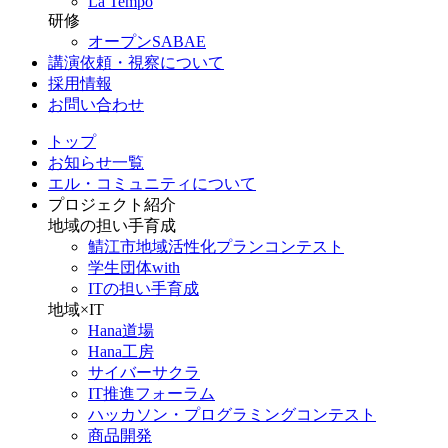
La Tempo
研修
オープンSABAE
講演依頼・視察について
採用情報
お問い合わせ
トップ
お知らせ一覧
エル・コミュニティについて
プロジェクト紹介
地域の担い手育成
鯖江市地域活性化プランコンテスト
学生団体with
ITの担い手育成
地域×IT
Hana道場
Hana工房
サイバーサクラ
IT推進フォーラム
ハッカソン・プログラミングコンテスト
商品開発