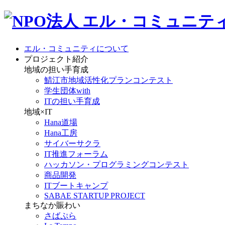
エル・コミュニティについて
プロジェクト紹介
地域の担い手育成
鯖江市地域活性化プランコンテスト
学生団体with
ITの担い手育成
地域×IT
Hana道場
Hana工房
サイバーサクラ
IT推進フォーラム
ハッカソン・プログラミングコンテスト
商品開発
ITブートキャンプ
SABAE STARTUP PROJECT
まちなか賑わい
さばぷら