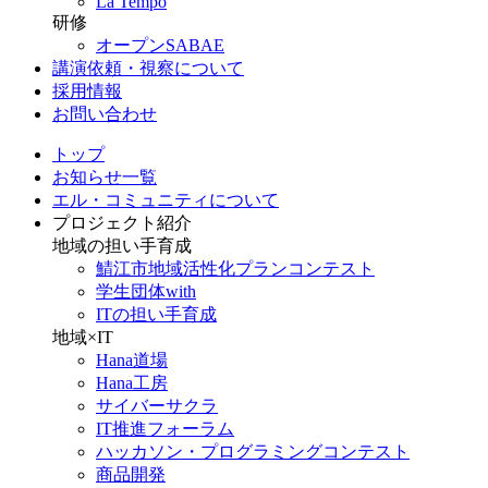
La Tempo
研修
オープンSABAE
講演依頼・視察について
採用情報
お問い合わせ
トップ
お知らせ一覧
エル・コミュニティについて
プロジェクト紹介
地域の担い手育成
鯖江市地域活性化プランコンテスト
学生団体with
ITの担い手育成
地域×IT
Hana道場
Hana工房
サイバーサクラ
IT推進フォーラム
ハッカソン・プログラミングコンテスト
商品開発