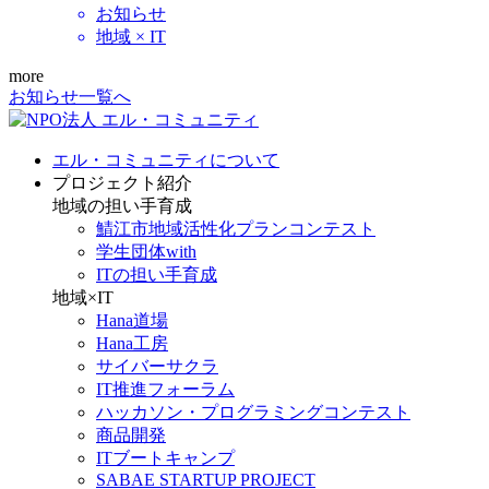
お知らせ
地域 × IT
more
お知らせ一覧へ
エル・コミュニティについて
プロジェクト紹介
地域の担い手育成
鯖江市地域活性化プランコンテスト
学生団体with
ITの担い手育成
地域×IT
Hana道場
Hana工房
サイバーサクラ
IT推進フォーラム
ハッカソン・プログラミングコンテスト
商品開発
ITブートキャンプ
SABAE STARTUP PROJECT