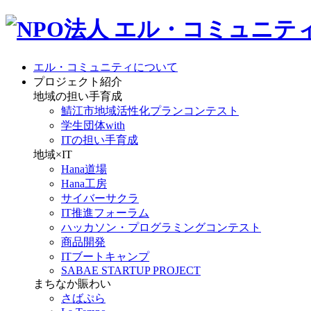
エル・コミュニティについて
プロジェクト紹介
地域の担い手育成
鯖江市地域活性化プランコンテスト
学生団体with
ITの担い手育成
地域×IT
Hana道場
Hana工房
サイバーサクラ
IT推進フォーラム
ハッカソン・プログラミングコンテスト
商品開発
ITブートキャンプ
SABAE STARTUP PROJECT
まちなか賑わい
さばぷら