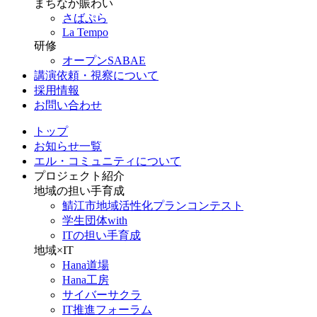
まちなか賑わい
さばぷら
La Tempo
研修
オープンSABAE
講演依頼・視察について
採用情報
お問い合わせ
トップ
お知らせ一覧
エル・コミュニティについて
プロジェクト紹介
地域の担い手育成
鯖江市地域活性化プランコンテスト
学生団体with
ITの担い手育成
地域×IT
Hana道場
Hana工房
サイバーサクラ
IT推進フォーラム