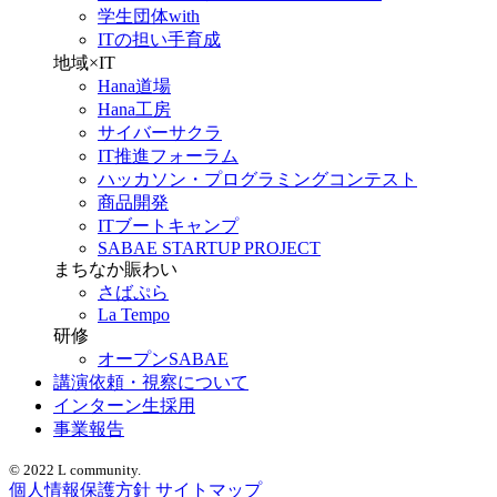
学生団体with
ITの担い手育成
地域×IT
Hana道場
Hana工房
サイバーサクラ
IT推進フォーラム
ハッカソン・プログラミングコンテスト
商品開発
ITブートキャンプ
SABAE STARTUP PROJECT
まちなか賑わい
さばぷら
La Tempo
研修
オープンSABAE
講演依頼・視察について
インターン生採用
事業報告
© 2022 L community.
個人情報保護方針
サイトマップ