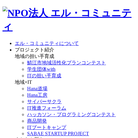
エル・コミュニティについて
プロジェクト紹介
地域の担い手育成
鯖江市地域活性化プランコンテスト
学生団体with
ITの担い手育成
地域×IT
Hana道場
Hana工房
サイバーサクラ
IT推進フォーラム
ハッカソン・プログラミングコンテスト
商品開発
ITブートキャンプ
SABAE STARTUP PROJECT