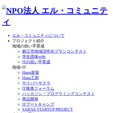
エル・コミュニティについて
プロジェクト紹介
地域の担い手育成
鯖江市地域活性化プランコンテスト
学生団体with
ITの担い手育成
地域×IT
Hana道場
Hana工房
サイバーサクラ
IT推進フォーラム
ハッカソン・プログラミングコンテスト
商品開発
ITブートキャンプ
SABAE STARTUP PROJECT