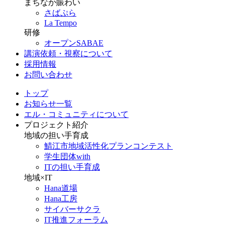
まちなか賑わい
さばぷら
La Tempo
研修
オープンSABAE
講演依頼・視察について
採用情報
お問い合わせ
トップ
お知らせ一覧
エル・コミュニティについて
プロジェクト紹介
地域の担い手育成
鯖江市地域活性化プランコンテスト
学生団体with
ITの担い手育成
地域×IT
Hana道場
Hana工房
サイバーサクラ
IT推進フォーラム