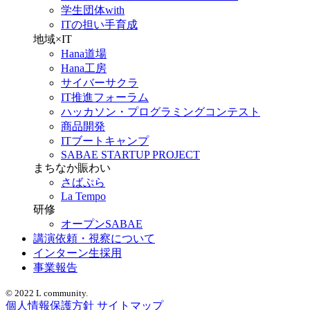
学生団体with
ITの担い手育成
地域×IT
Hana道場
Hana工房
サイバーサクラ
IT推進フォーラム
ハッカソン・プログラミングコンテスト
商品開発
ITブートキャンプ
SABAE STARTUP PROJECT
まちなか賑わい
さばぷら
La Tempo
研修
オープンSABAE
講演依頼・視察について
インターン生採用
事業報告
© 2022 L community.
個人情報保護方針
サイトマップ