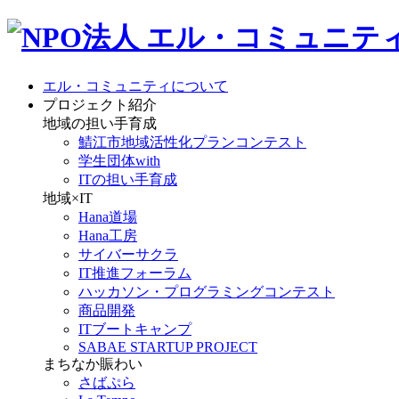
エル・コミュニティについて
プロジェクト紹介
地域の担い手育成
鯖江市地域活性化プランコンテスト
学生団体with
ITの担い手育成
地域×IT
Hana道場
Hana工房
サイバーサクラ
IT推進フォーラム
ハッカソン・プログラミングコンテスト
商品開発
ITブートキャンプ
SABAE STARTUP PROJECT
まちなか賑わい
さばぷら