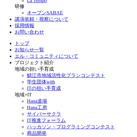
La Tempo
研修
オープンSABAE
講演依頼・視察について
採用情報
お問い合わせ
トップ
お知らせ一覧
エル・コミュニティについて
プロジェクト紹介
地域の担い手育成
鯖江市地域活性化プランコンテスト
学生団体with
ITの担い手育成
地域×IT
Hana道場
Hana工房
サイバーサクラ
IT推進フォーラム
ハッカソン・プログラミングコンテスト
商品開発