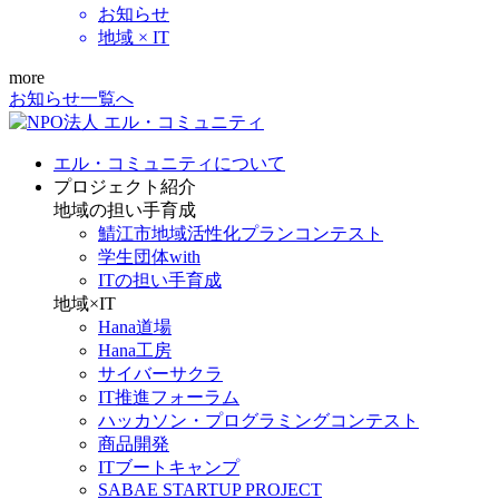
お知らせ
地域 × IT
more
お知らせ一覧へ
エル・コミュニティについて
プロジェクト紹介
地域の担い手育成
鯖江市地域活性化プランコンテスト
学生団体with
ITの担い手育成
地域×IT
Hana道場
Hana工房
サイバーサクラ
IT推進フォーラム
ハッカソン・プログラミングコンテスト
商品開発
ITブートキャンプ
SABAE STARTUP PROJECT