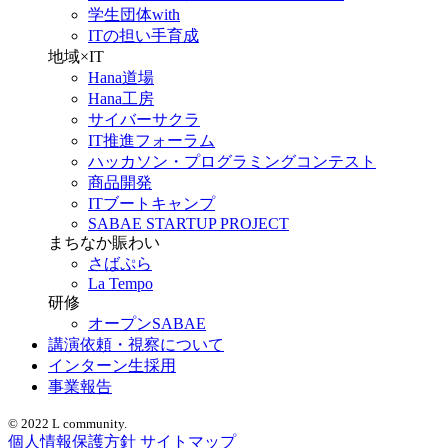
学生団体with
ITの担い手育成
地域×IT
Hana道場
Hana工房
サイバーサクラ
IT推進フォーラム
ハッカソン・プログラミングコンテスト
商品開発
ITブートキャンプ
SABAE STARTUP PROJECT
まちなか賑わい
さばぷら
La Tempo
研修
オープンSABAE
講演依頼・視察について
インターン生採用
事業報告
© 2022 L community.
個人情報保護方針
サイトマップ