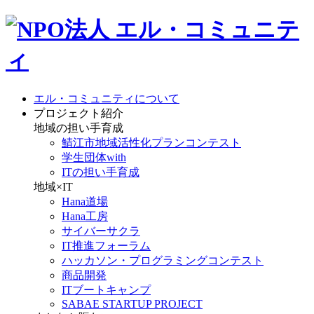
エル・コミュニティについて
プロジェクト紹介
地域の担い手育成
鯖江市地域活性化プランコンテスト
学生団体with
ITの担い手育成
地域×IT
Hana道場
Hana工房
サイバーサクラ
IT推進フォーラム
ハッカソン・プログラミングコンテスト
商品開発
ITブートキャンプ
SABAE STARTUP PROJECT