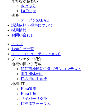
まちなか賑わい
さばぷら
La Tempo
研修
オープンSABAE
講演依頼・視察について
採用情報
お問い合わせ
トップ
お知らせ一覧
エル・コミュニティについて
プロジェクト紹介
地域の担い手育成
鯖江市地域活性化プランコンテスト
学生団体with
ITの担い手育成
地域×IT
Hana道場
Hana工房
サイバーサクラ
IT推進フォーラム