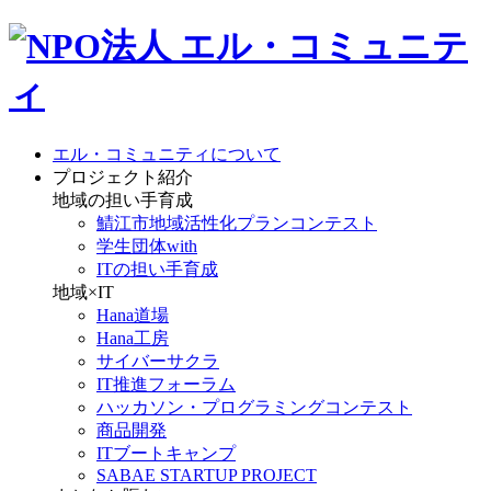
エル・コミュニティについて
プロジェクト紹介
地域の担い手育成
鯖江市地域活性化プランコンテスト
学生団体with
ITの担い手育成
地域×IT
Hana道場
Hana工房
サイバーサクラ
IT推進フォーラム
ハッカソン・プログラミングコンテスト
商品開発
ITブートキャンプ
SABAE STARTUP PROJECT