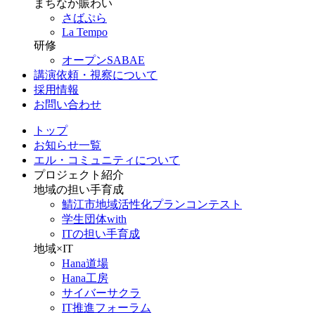
まちなか賑わい
さばぷら
La Tempo
研修
オープンSABAE
講演依頼・視察について
採用情報
お問い合わせ
トップ
お知らせ一覧
エル・コミュニティについて
プロジェクト紹介
地域の担い手育成
鯖江市地域活性化プランコンテスト
学生団体with
ITの担い手育成
地域×IT
Hana道場
Hana工房
サイバーサクラ
IT推進フォーラム