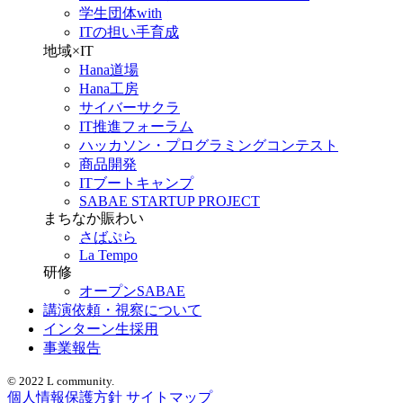
学生団体with
ITの担い手育成
地域×IT
Hana道場
Hana工房
サイバーサクラ
IT推進フォーラム
ハッカソン・プログラミングコンテスト
商品開発
ITブートキャンプ
SABAE STARTUP PROJECT
まちなか賑わい
さばぷら
La Tempo
研修
オープンSABAE
講演依頼・視察について
インターン生採用
事業報告
© 2022 L community.
個人情報保護方針
サイトマップ