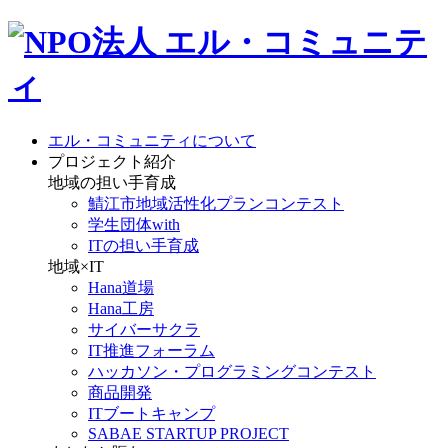
エル・コミュニティについて
プロジェクト紹介
地域の担い手育成
鯖江市地域活性化プランコンテスト
学生団体with
ITの担い手育成
地域×IT
Hana道場
Hana工房
サイバーサクラ
IT推進フォーラム
ハッカソン・プログラミングコンテスト
商品開発
ITブートキャンプ
SABAE STARTUP PROJECT