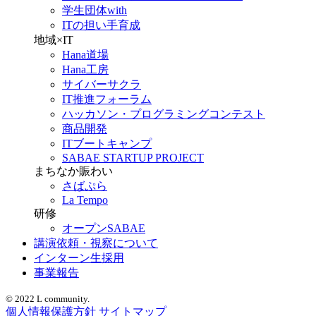
学生団体with
ITの担い手育成
地域×IT
Hana道場
Hana工房
サイバーサクラ
IT推進フォーラム
ハッカソン・プログラミングコンテスト
商品開発
ITブートキャンプ
SABAE STARTUP PROJECT
まちなか賑わい
さばぷら
La Tempo
研修
オープンSABAE
講演依頼・視察について
インターン生採用
事業報告
© 2022 L community.
個人情報保護方針
サイトマップ