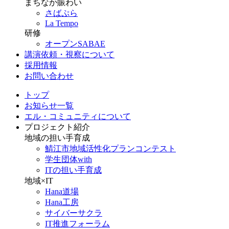
まちなか賑わい
さばぷら
La Tempo
研修
オープンSABAE
講演依頼・視察について
採用情報
お問い合わせ
トップ
お知らせ一覧
エル・コミュニティについて
プロジェクト紹介
地域の担い手育成
鯖江市地域活性化プランコンテスト
学生団体with
ITの担い手育成
地域×IT
Hana道場
Hana工房
サイバーサクラ
IT推進フォーラム