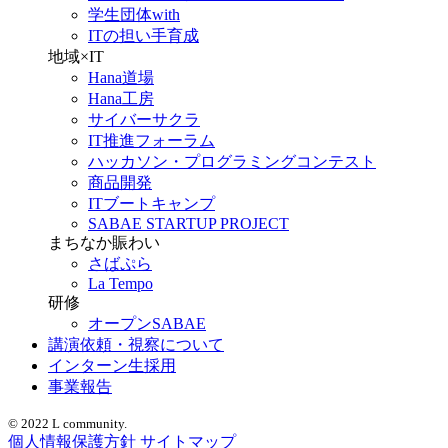
学生団体with
ITの担い手育成
地域×IT
Hana道場
Hana工房
サイバーサクラ
IT推進フォーラム
ハッカソン・プログラミングコンテスト
商品開発
ITブートキャンプ
SABAE STARTUP PROJECT
まちなか賑わい
さばぷら
La Tempo
研修
オープンSABAE
講演依頼・視察について
インターン生採用
事業報告
© 2022 L community.
個人情報保護方針
サイトマップ