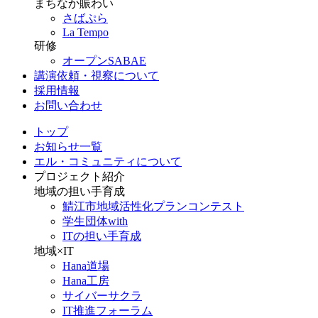
まちなか賑わい
さばぷら
La Tempo
研修
オープンSABAE
講演依頼・視察について
採用情報
お問い合わせ
トップ
お知らせ一覧
エル・コミュニティについて
プロジェクト紹介
地域の担い手育成
鯖江市地域活性化プランコンテスト
学生団体with
ITの担い手育成
地域×IT
Hana道場
Hana工房
サイバーサクラ
IT推進フォーラム