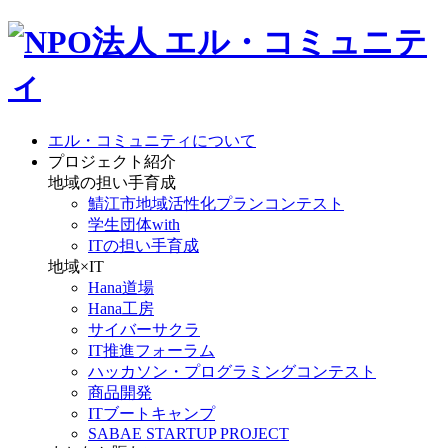
エル・コミュニティについて
プロジェクト紹介
地域の担い手育成
鯖江市地域活性化プランコンテスト
学生団体with
ITの担い手育成
地域×IT
Hana道場
Hana工房
サイバーサクラ
IT推進フォーラム
ハッカソン・プログラミングコンテスト
商品開発
ITブートキャンプ
SABAE STARTUP PROJECT