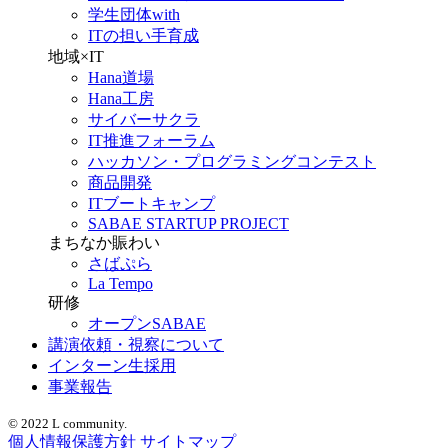
学生団体with
ITの担い手育成
地域×IT
Hana道場
Hana工房
サイバーサクラ
IT推進フォーラム
ハッカソン・プログラミングコンテスト
商品開発
ITブートキャンプ
SABAE STARTUP PROJECT
まちなか賑わい
さばぷら
La Tempo
研修
オープンSABAE
講演依頼・視察について
インターン生採用
事業報告
© 2022 L community.
個人情報保護方針
サイトマップ