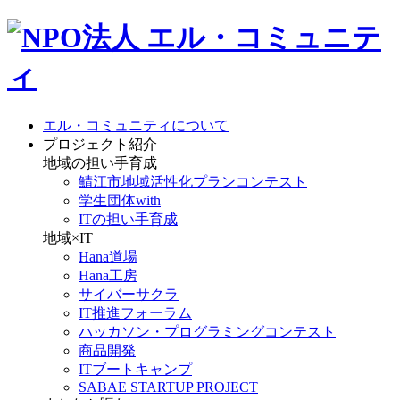
エル・コミュニティについて
プロジェクト紹介
地域の担い手育成
鯖江市地域活性化プランコンテスト
学生団体with
ITの担い手育成
地域×IT
Hana道場
Hana工房
サイバーサクラ
IT推進フォーラム
ハッカソン・プログラミングコンテスト
商品開発
ITブートキャンプ
SABAE STARTUP PROJECT