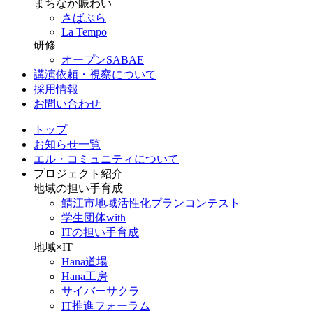
まちなか賑わい
さばぷら
La Tempo
研修
オープンSABAE
講演依頼・視察について
採用情報
お問い合わせ
トップ
お知らせ一覧
エル・コミュニティについて
プロジェクト紹介
地域の担い手育成
鯖江市地域活性化プランコンテスト
学生団体with
ITの担い手育成
地域×IT
Hana道場
Hana工房
サイバーサクラ
IT推進フォーラム