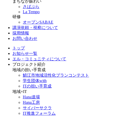
まちなか賑わい
さばぷら
La Tempo
研修
オープンSABAE
講演依頼・視察について
採用情報
お問い合わせ
トップ
お知らせ一覧
エル・コミュニティについて
プロジェクト紹介
地域の担い手育成
鯖江市地域活性化プランコンテスト
学生団体with
ITの担い手育成
地域×IT
Hana道場
Hana工房
サイバーサクラ
IT推進フォーラム