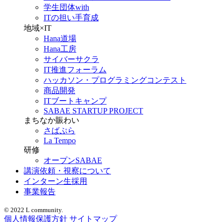
学生団体with
ITの担い手育成
地域×IT
Hana道場
Hana工房
サイバーサクラ
IT推進フォーラム
ハッカソン・プログラミングコンテスト
商品開発
ITブートキャンプ
SABAE STARTUP PROJECT
まちなか賑わい
さばぷら
La Tempo
研修
オープンSABAE
講演依頼・視察について
インターン生採用
事業報告
© 2022 L community.
個人情報保護方針
サイトマップ