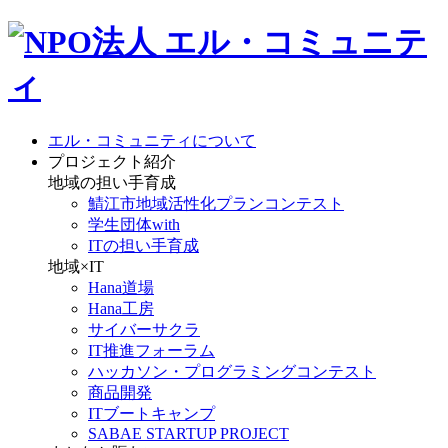
エル・コミュニティについて
プロジェクト紹介
地域の担い手育成
鯖江市地域活性化プランコンテスト
学生団体with
ITの担い手育成
地域×IT
Hana道場
Hana工房
サイバーサクラ
IT推進フォーラム
ハッカソン・プログラミングコンテスト
商品開発
ITブートキャンプ
SABAE STARTUP PROJECT