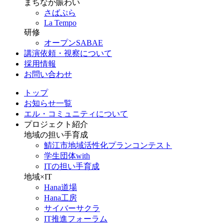
まちなか賑わい
さばぷら
La Tempo
研修
オープンSABAE
講演依頼・視察について
採用情報
お問い合わせ
トップ
お知らせ一覧
エル・コミュニティについて
プロジェクト紹介
地域の担い手育成
鯖江市地域活性化プランコンテスト
学生団体with
ITの担い手育成
地域×IT
Hana道場
Hana工房
サイバーサクラ
IT推進フォーラム