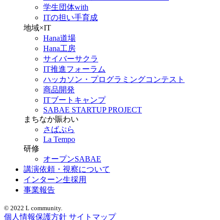
学生団体with
ITの担い手育成
地域×IT
Hana道場
Hana工房
サイバーサクラ
IT推進フォーラム
ハッカソン・プログラミングコンテスト
商品開発
ITブートキャンプ
SABAE STARTUP PROJECT
まちなか賑わい
さばぷら
La Tempo
研修
オープンSABAE
講演依頼・視察について
インターン生採用
事業報告
© 2022 L community.
個人情報保護方針
サイトマップ