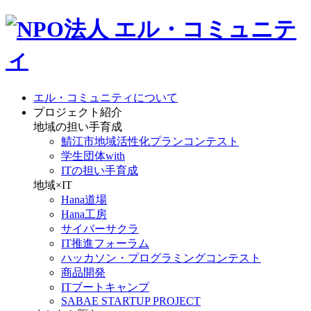
エル・コミュニティについて
プロジェクト紹介
地域の担い手育成
鯖江市地域活性化プランコンテスト
学生団体with
ITの担い手育成
地域×IT
Hana道場
Hana工房
サイバーサクラ
IT推進フォーラム
ハッカソン・プログラミングコンテスト
商品開発
ITブートキャンプ
SABAE STARTUP PROJECT