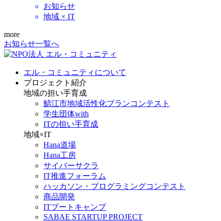
お知らせ
地域 × IT
more
お知らせ一覧へ
エル・コミュニティについて
プロジェクト紹介
地域の担い手育成
鯖江市地域活性化プランコンテスト
学生団体with
ITの担い手育成
地域×IT
Hana道場
Hana工房
サイバーサクラ
IT推進フォーラム
ハッカソン・プログラミングコンテスト
商品開発
ITブートキャンプ
SABAE STARTUP PROJECT