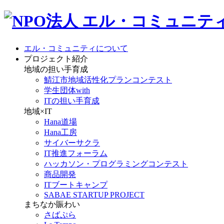
エル・コミュニティについて
プロジェクト紹介
地域の担い手育成
鯖江市地域活性化プランコンテスト
学生団体with
ITの担い手育成
地域×IT
Hana道場
Hana工房
サイバーサクラ
IT推進フォーラム
ハッカソン・プログラミングコンテスト
商品開発
ITブートキャンプ
SABAE STARTUP PROJECT
まちなか賑わい
さばぷら