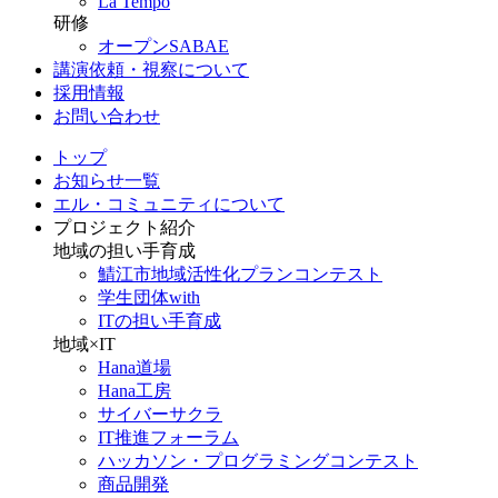
La Tempo
研修
オープンSABAE
講演依頼・視察について
採用情報
お問い合わせ
トップ
お知らせ一覧
エル・コミュニティについて
プロジェクト紹介
地域の担い手育成
鯖江市地域活性化プランコンテスト
学生団体with
ITの担い手育成
地域×IT
Hana道場
Hana工房
サイバーサクラ
IT推進フォーラム
ハッカソン・プログラミングコンテスト
商品開発