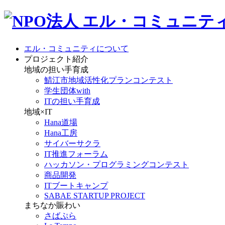
エル・コミュニティについて
プロジェクト紹介
地域の担い手育成
鯖江市地域活性化プランコンテスト
学生団体with
ITの担い手育成
地域×IT
Hana道場
Hana工房
サイバーサクラ
IT推進フォーラム
ハッカソン・プログラミングコンテスト
商品開発
ITブートキャンプ
SABAE STARTUP PROJECT
まちなか賑わい
さばぷら