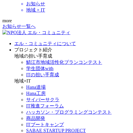
お知らせ
地域 × IT
more
お知らせ一覧へ
エル・コミュニティについて
プロジェクト紹介
地域の担い手育成
鯖江市地域活性化プランコンテスト
学生団体with
ITの担い手育成
地域×IT
Hana道場
Hana工房
サイバーサクラ
IT推進フォーラム
ハッカソン・プログラミングコンテスト
商品開発
ITブートキャンプ
SABAE STARTUP PROJECT