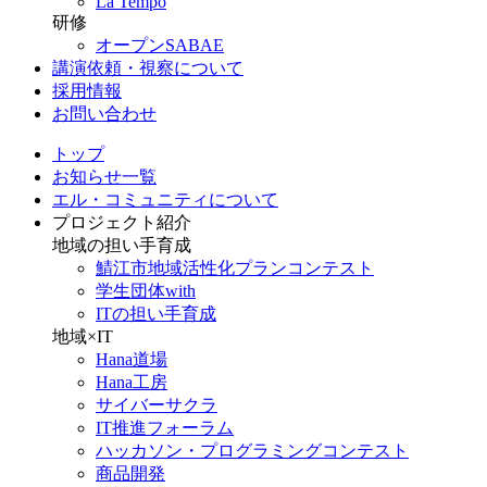
La Tempo
研修
オープンSABAE
講演依頼・視察について
採用情報
お問い合わせ
トップ
お知らせ一覧
エル・コミュニティについて
プロジェクト紹介
地域の担い手育成
鯖江市地域活性化プランコンテスト
学生団体with
ITの担い手育成
地域×IT
Hana道場
Hana工房
サイバーサクラ
IT推進フォーラム
ハッカソン・プログラミングコンテスト
商品開発