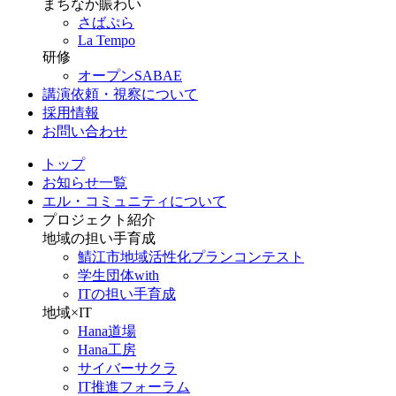
まちなか賑わい
さばぷら
La Tempo
研修
オープンSABAE
講演依頼・視察について
採用情報
お問い合わせ
トップ
お知らせ一覧
エル・コミュニティについて
プロジェクト紹介
地域の担い手育成
鯖江市地域活性化プランコンテスト
学生団体with
ITの担い手育成
地域×IT
Hana道場
Hana工房
サイバーサクラ
IT推進フォーラム