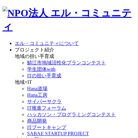
エル・コミュニティについて
プロジェクト紹介
地域の担い手育成
鯖江市地域活性化プランコンテスト
学生団体with
ITの担い手育成
地域×IT
Hana道場
Hana工房
サイバーサクラ
IT推進フォーラム
ハッカソン・プログラミングコンテスト
商品開発
ITブートキャンプ
SABAE STARTUP PROJECT