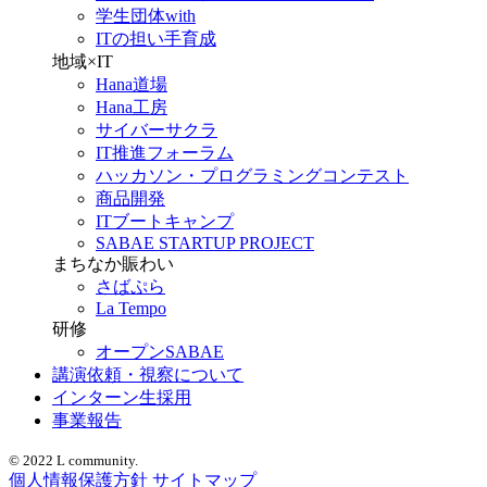
学生団体with
ITの担い手育成
地域×IT
Hana道場
Hana工房
サイバーサクラ
IT推進フォーラム
ハッカソン・プログラミングコンテスト
商品開発
ITブートキャンプ
SABAE STARTUP PROJECT
まちなか賑わい
さばぷら
La Tempo
研修
オープンSABAE
講演依頼・視察について
インターン生採用
事業報告
© 2022 L community.
個人情報保護方針
サイトマップ