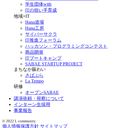
学生団体with
ITの担い手育成
地域×IT
Hana道場
Hana工房
サイバーサクラ
IT推進フォーラム
ハッカソン・プログラミングコンテスト
商品開発
ITブートキャンプ
SABAE STARTUP PROJECT
まちなか賑わい
さばぷら
La Tempo
研修
オープンSABAE
講演依頼・視察について
インターン生採用
事業報告
© 2022 L community.
個人情報保護方針
サイトマップ