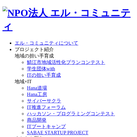
エル・コミュニティについて
プロジェクト紹介
地域の担い手育成
鯖江市地域活性化プランコンテスト
学生団体with
ITの担い手育成
地域×IT
Hana道場
Hana工房
サイバーサクラ
IT推進フォーラム
ハッカソン・プログラミングコンテスト
商品開発
ITブートキャンプ
SABAE STARTUP PROJECT