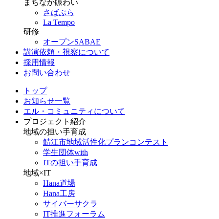
まちなか賑わい
さばぷら
La Tempo
研修
オープンSABAE
講演依頼・視察について
採用情報
お問い合わせ
トップ
お知らせ一覧
エル・コミュニティについて
プロジェクト紹介
地域の担い手育成
鯖江市地域活性化プランコンテスト
学生団体with
ITの担い手育成
地域×IT
Hana道場
Hana工房
サイバーサクラ
IT推進フォーラム