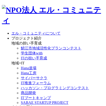
エル・コミュニティについて
プロジェクト紹介
地域の担い手育成
鯖江市地域活性化プランコンテスト
学生団体with
ITの担い手育成
地域×IT
Hana道場
Hana工房
サイバーサクラ
IT推進フォーラム
ハッカソン・プログラミングコンテスト
商品開発
ITブートキャンプ
SABAE STARTUP PROJECT