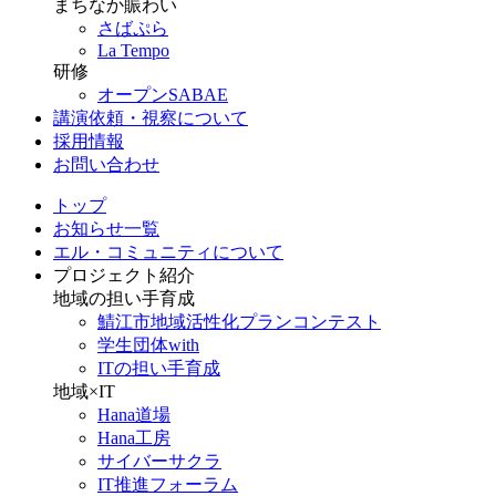
まちなか賑わい
さばぷら
La Tempo
研修
オープンSABAE
講演依頼・視察について
採用情報
お問い合わせ
トップ
お知らせ一覧
エル・コミュニティについて
プロジェクト紹介
地域の担い手育成
鯖江市地域活性化プランコンテスト
学生団体with
ITの担い手育成
地域×IT
Hana道場
Hana工房
サイバーサクラ
IT推進フォーラム