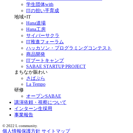
学生団体with
ITの担い手育成
地域×IT
Hana道場
Hana工房
サイバーサクラ
IT推進フォーラム
ハッカソン・プログラミングコンテスト
商品開発
ITブートキャンプ
SABAE STARTUP PROJECT
まちなか賑わい
さばぷら
La Tempo
研修
オープンSABAE
講演依頼・視察について
インターン生採用
事業報告
© 2022 L community.
個人情報保護方針
サイトマップ