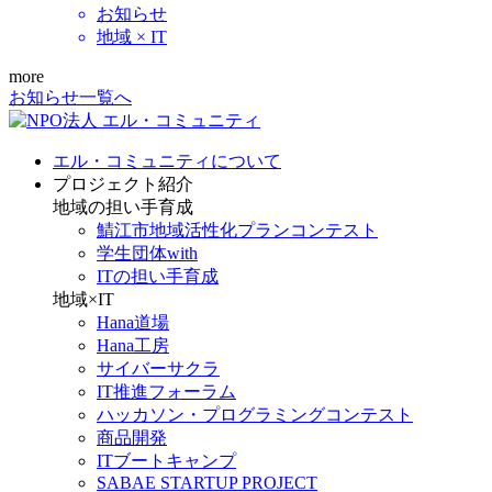
お知らせ
地域 × IT
more
お知らせ一覧へ
エル・コミュニティについて
プロジェクト紹介
地域の担い手育成
鯖江市地域活性化プランコンテスト
学生団体with
ITの担い手育成
地域×IT
Hana道場
Hana工房
サイバーサクラ
IT推進フォーラム
ハッカソン・プログラミングコンテスト
商品開発
ITブートキャンプ
SABAE STARTUP PROJECT