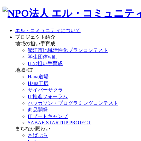
エル・コミュニティについて
プロジェクト紹介
地域の担い手育成
鯖江市地域活性化プランコンテスト
学生団体with
ITの担い手育成
地域×IT
Hana道場
Hana工房
サイバーサクラ
IT推進フォーラム
ハッカソン・プログラミングコンテスト
商品開発
ITブートキャンプ
SABAE STARTUP PROJECT
まちなか賑わい
さばぷら