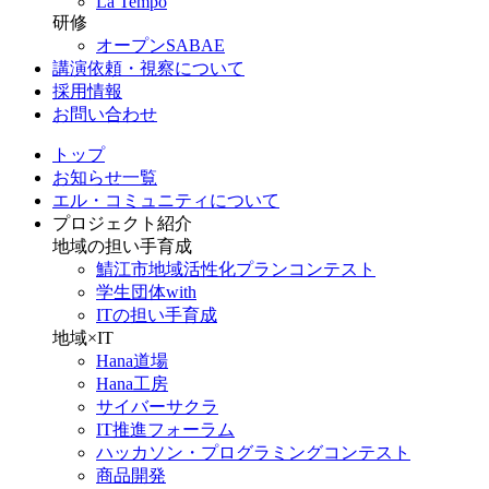
La Tempo
研修
オープンSABAE
講演依頼・視察について
採用情報
お問い合わせ
トップ
お知らせ一覧
エル・コミュニティについて
プロジェクト紹介
地域の担い手育成
鯖江市地域活性化プランコンテスト
学生団体with
ITの担い手育成
地域×IT
Hana道場
Hana工房
サイバーサクラ
IT推進フォーラム
ハッカソン・プログラミングコンテスト
商品開発